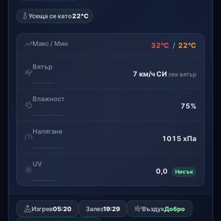
Усеща се като
22°C
Макс / Мин
32°C
/
22°C
Вятър
7 км/ч
СИ
лек вятър
Влажност
75%
Налягане
1015 хПа
UV
0,0
Нисък
Изгрев
05:20
Залез
19:29
Въздух
Добро