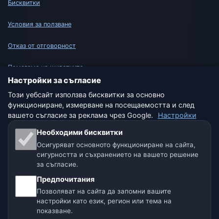
Бисквитки
Условия за ползване
Отказ от отговорност
Помагаме на животните
Настройки за съгласие
Карта на сайта
Този уебсайт използва бисквитки за основно
функциониране, измерване на посещаемостта и след
Настройки
вашето съгласие за реклама чрез Google.
Настройки
Необходими бисквитки
Осигуряват основното функциониране на сайта,
Нашите метео сайтове:
сигурността и съхранението на вашето решение
за съгласие.
🇨🇿 Чехия
🇭🇷 Хърватия
🇧🇬 България
Предпочитания
🇩🇪🇦🇹🇨🇭 Германия / Австрия / Швейцария
Позволяват на сайта да запомни вашите
настройки като език, регион или тема на
🌎 Латинска Америка и Испания
показване.