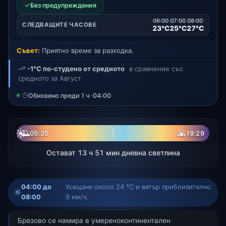
✓
Без предупреждения
06:00
07:00
08:00
СЛЕДВАЩИТЕ ЧАСОВЕ
23°C
25°C
27°C
Съвет:
Приятно време за разходка.
-1°C по-студено от средното
в сравнение със
средното за Август
Обновено преди 1 ч ·
04:00
☀
🌅
🌇
05:20
19:29
Остават 13 ч 51 мин дневна светлина
04:00 до
Усещане около 24 °C и вятър приблизително
08:00
9 км/ч.
Брезово се намира в умереноконтинентален