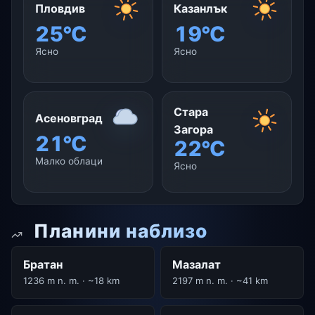
Пловдив
Казанлък
25°C
19°C
Ясно
Ясно
Стара
Асеновград
Загора
21°C
22°C
Малко облаци
Ясно
Планини наблизо
Братан
Мазалат
1236 m n. m. · ~18 km
2197 m n. m. · ~41 km