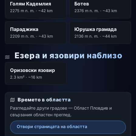
Голям Кадемлия
Ботев
2275 m n. m. · ~42 km
2376 m n. m. · ~43 km
Параджика
Юрушка грамада
2209 m n. m. · ~43 km
2136 m n. m. · ~44 km
Езера и язовири наблизо
Оризовски язовир
2.3 km² · ~16 km
Времето в областта
Разгледайте други градове — Област Пловдив и
свързания областен преглед.
Отвори страницата на областта