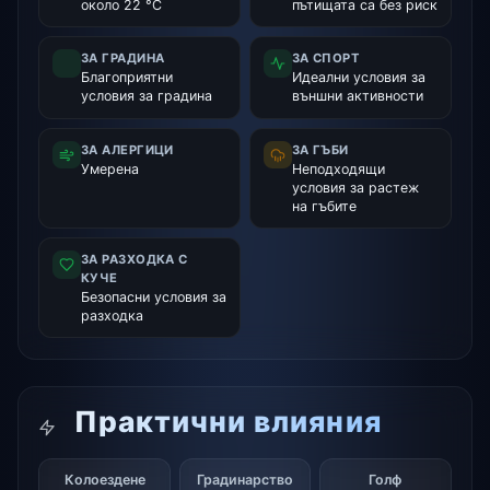
около 22 °C
пътищата са без риск
ЗА ГРАДИНА
ЗА СПОРТ
Благоприятни
Идеални условия за
условия за градина
външни активности
ЗА АЛЕРГИЦИ
ЗА ГЪБИ
Умерена
Неподходящи
условия за растеж
на гъбите
ЗА РАЗХОДКА С
КУЧЕ
Безопасни условия за
разходка
Практични влияния
Колоездене
Градинарство
Голф