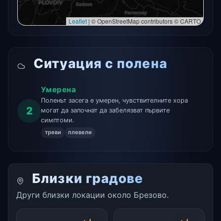
Leaflet
|
© OpenStreetMap contributors © CARTO
Ситуация с полена
Умерена
Поленът засега е умерен, чувствителните хора
2
могат да започнат да забелязват първите
симптоми.
треви
плевели
Близки градове
Други близки локации около Брезово.