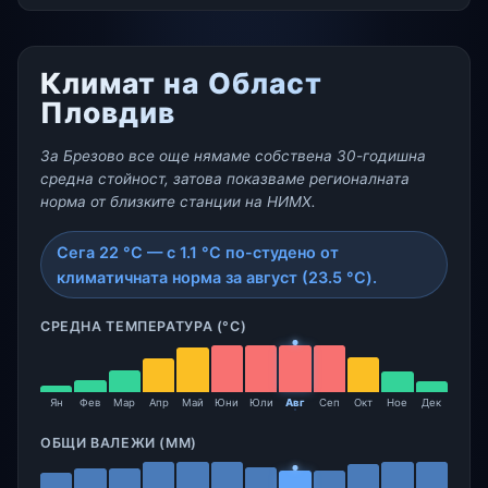
Климат на Област
Пловдив
За Брезово все още нямаме собствена 30-годишна
средна стойност, затова показваме регионалната
норма от близките станции на НИМХ.
Сега 22 °C — с 1.1 °C по-студено от
климатичната норма за август (23.5 °C).
СРЕДНА ТЕМПЕРАТУРА (°C)
Ян
Фев
Мар
Апр
Май
Юни
Юли
Авг
Сеп
Окт
Ное
Дек
ОБЩИ ВАЛЕЖИ (ММ)