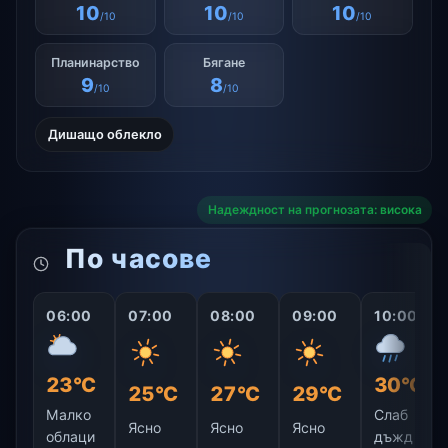
10
10
10
/10
/10
/10
Планинарство
Бягане
9
8
/10
/10
Дишащо облекло
Надеждност на прогнозата: висока
По часове
06:00
07:00
08:00
09:00
10:00
23°C
30°C
25°C
27°C
29°C
Малко
Слаб
Ясно
Ясно
Ясно
облаци
дъжд