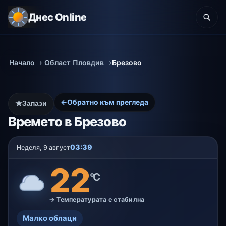
Днес Online
Начало
Област Пловдив
Брезово
←
Обратно към прегледа
★
Запази
Времето в Брезово
03:39
Неделя, 9 август
22
°C
→ Температурата е стабилна
Малко облаци