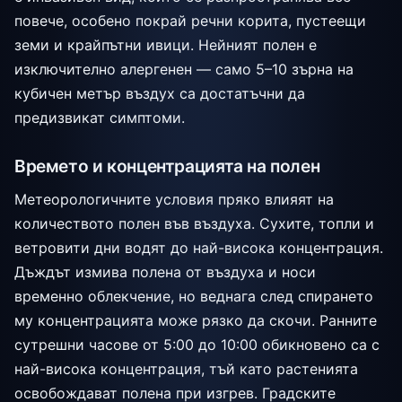
повече, особено покрай речни корита, пустеещи
земи и крайпътни ивици. Нейният полен е
изключително алергенен — само 5–10 зърна на
кубичен метър въздух са достатъчни да
предизвикат симптоми.
Времето и концентрацията на полен
Метеорологичните условия пряко влияят на
количеството полен във въздуха. Сухите, топли и
ветровити дни водят до най-висока концентрация.
Дъждът измива полена от въздуха и носи
временно облекчение, но веднага след спирането
му концентрацията може рязко да скочи. Ранните
сутрешни часове от 5:00 до 10:00 обикновено са с
най-висока концентрация, тъй като растенията
освобождават полена при изгрев. Градските