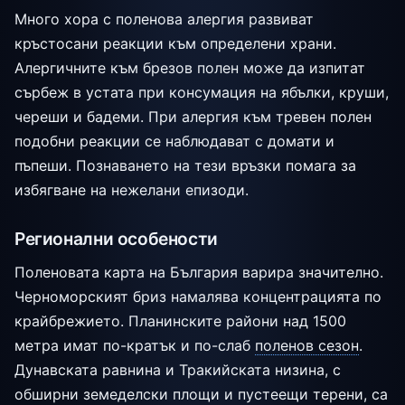
Много хора с поленова алергия развиват
кръстосани реакции към определени храни.
Алергичните към брезов полен може да изпитат
сърбеж в устата при консумация на ябълки, круши,
череши и бадеми. При алергия към тревен полен
подобни реакции се наблюдават с домати и
пъпеши. Познаването на тези връзки помага за
избягване на нежелани епизоди.
Регионални особености
Поленовата карта на България варира значително.
Черноморският бриз намалява концентрацията по
крайбрежието. Планинските райони над 1500
метра имат по-кратък и по-слаб
поленов сезон
.
Дунавската равнина и Тракийската низина, с
обширни земеделски площи и пустеещи терени, са