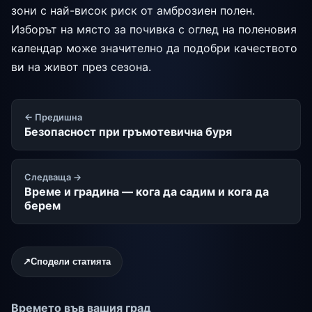
зони с най-висок риск от амброзиен полен.
Изборът на място за почивка с оглед на поленовия
календар може значително да подобри качеството
ви на живот през сезона.
← Предишна
Безопасност при гръмотевична буря
Следваща →
Време и градина — кога да садим и кога да
берем
↗
Сподели статията
Времето във вашия град