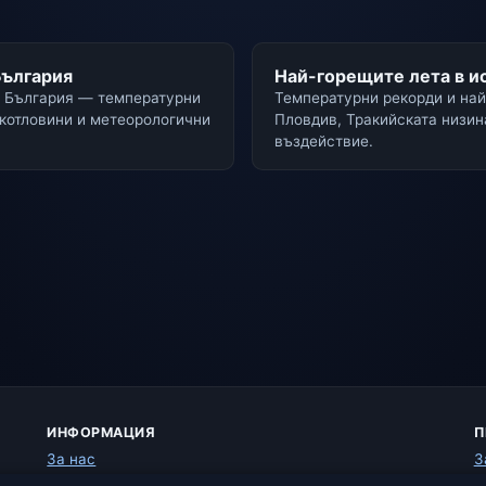
България
Най-горещите лета в и
в България — температурни
Температурни рекорди и на
 котловини и метеорологични
Пловдив, Тракийската низин
въздействие.
ИНФОРМАЦИЯ
П
За нас
З
Контакт
Б