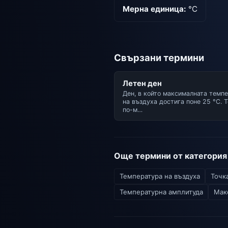
Мерна единица:
°C
Свързани термини
Летен ден
Ден, в който максималната темп
на въздуха достига поне 25 °C. Т
по-м…
Още термини от категория
Температура на въздуха
Точк
Температурна амплитуда
Мак