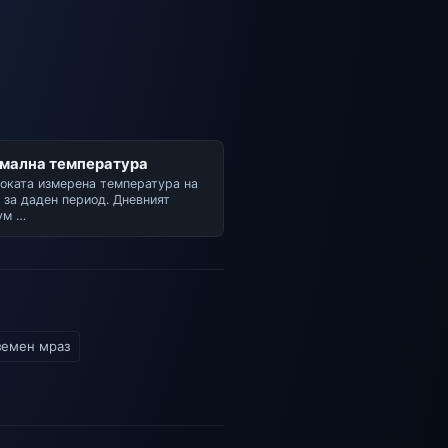
мална температура
оката измерена температура на
 за даден период. Дневният
ум …
земен мраз