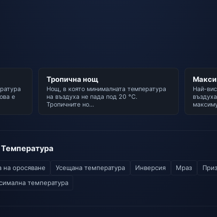
Тропична нощ
Макси
ература
Нощ, в която минималната температура
Най-вис
ова е
на въздуха не пада под 20 °C.
въздуха
Тропичните но…
максим
 Температура
а на оросяване
Усещана температура
Инверсия
Мраз
При
симална температура