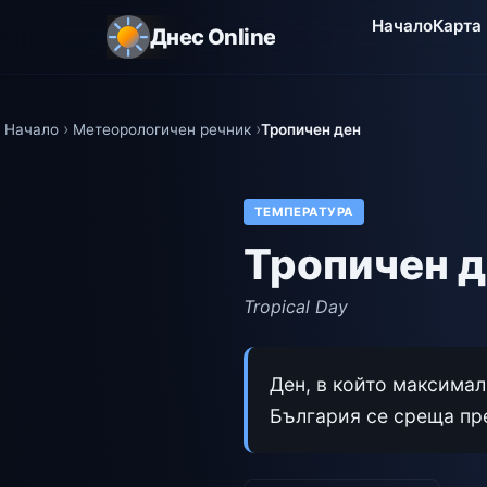
Начало
Карта
Днес Online
Начало
Метеорологичен речник
Тропичен ден
ТЕМПЕРАТУРА
Тропичен 
Tropical Day
Ден, в който максимал
България се среща пре