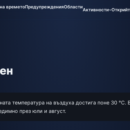
 на времето
Предупреждения
Области
Активности
Открий
ден
ната температура на въздуха достига поне 30 °C. 
димно през юли и август.