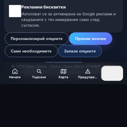
🇩🇪🇦🇹🇨🇭 Германия / Австрия / Швейцария
Рекламни бисквитки
🌎 Латинска Америка и Испания
Използват се за активиране на Google реклами и
свързаните с тях измервания само след
съгласие.
🇮🇳 Южна и Югоизточна Азия
🌍 Международна метео мрежа
Персонализирай опциите
Приеми всички
Само необходимите
Запази опциите
Оператор: Spolek Minizoo.cz z.s. | ИН: 21135550 |
info@dnes.online
© 2026 Днес Online · Данни: Open-Meteo (ECMWF, ICON) ·
OpenWeatherMap · Предупреждения: НИМХ-БАН
Начало
Търсене
Карта
Предупреждения
Още