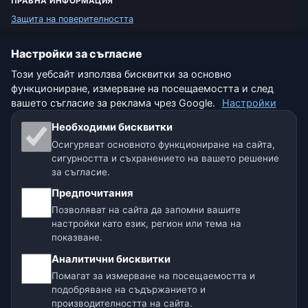
ПРАВНА ИНФОРМАЦИЯ
Защита на поверителността
Бисквитки
Настройки за съгласие
Този уебсайт използва бисквитки за основно
Условия за ползване
функциониране, измерване на посещаемостта и след
вашето съгласие за реклама чрез Google.
Настройки
Отказ от отговорност
Необходими бисквитки
Помагаме на животните
Осигуряват основното функциониране на сайта,
сигурността и съхранението на вашето решение
Карта на сайта
за съгласие.
Предпочитания
Настройки
Позволяват на сайта да запомни вашите
настройки като език, регион или тема на
показване.
Нашите метео сайтове:
Аналитични бисквитки
Помагат за измерване на посещаемостта и
🇨🇿 Чехия
🇭🇷 Хърватия
🇧🇬 България
подобряване на съдържанието и
производителността на сайта.