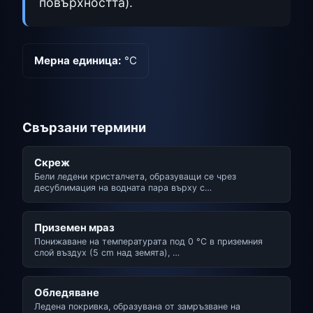
повърхността).
Мерна единица:
°C
Свързани термини
Скреж
Бели ледени кристалчета, образуващи се чрез
десублимация на водната пара върху с…
Приземен мраз
Понижаване на температурата под 0 °C в приземния
слой въздух (5 cm над земята), …
Обледяване
Ледена покривка, образувана от замръзване на