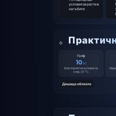
условия за растеж
на гъбите
Практичн
Голф
10
/10
Благоприятни условия за
Идеа
голф, 25 °C.
Дишащо облекло