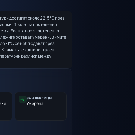
тури достигат около 22.5°C през
високи. Пролетта постепенно
лежи. Есента носи постепенно
валежите остават умерени. Зимите
оло -1°C се наблюдават през
. Климатът е континентален,
емпературни разлики между
ЗА АЛЕРГИЦИ
вия
Умерена