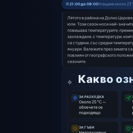
21:00 до 08:00
Усещане около 23 
Лятото в района на Долно Церове
юли. Този сезон носи най-значит
повишава температурите, премина
захлаждане, с температури, които
са студени, със средни температ
януари. Валежите през зимата са
повлиян от географското положен
сезоните.
Какво озн
ЗА РАЗХОДКА
Около 25 °C —
облечете се
подходящо
ЗА ГЪБИ
Неподходящи