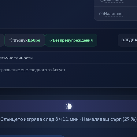
Налягане
Въздух
Добро
✓
Без предупреждения
СЛЕДВ
атъчно течности.
 сравнение със средното за Август
🌘
Слънцето изгрява след 8 ч 11 мин · Намаляващ сърп (29 %)