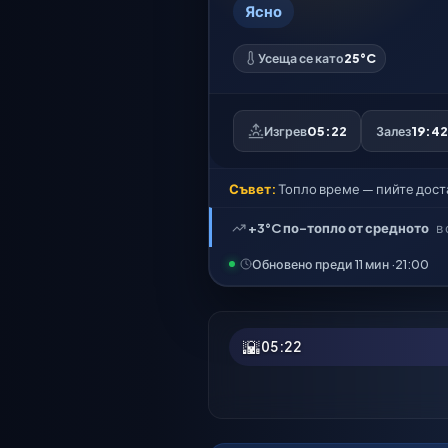
Ясно
Усеща се като
25°C
Изгрев
05:22
Залез
19:42
Съвет:
Топло време — пийте дост
+3°C по-топло от средното
в
Обновено преди 11 мин ·
21:00
🌇
05:22