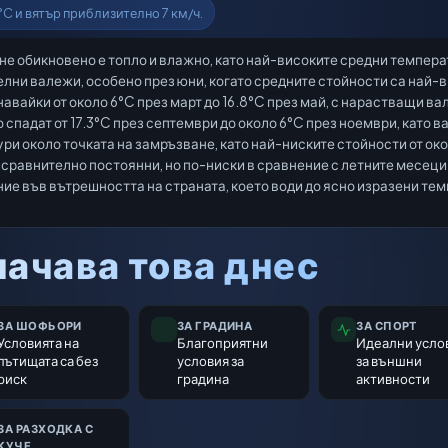
°C и вятър приблизително 7 км/ч.
не обикновено е топло и влажно, като най-високите средни темпера
елни валежи, особено през юни, когато средните стойности са най-
вайки от около 6°C през март до 16.8°C през май, с нарастващи ва
 спадат от 17.3°C през септември до около 6°C през ноември, като 
ури около точката на замръзване, като най-ниските стойности от ок
 сравнително постоянни, но по-ниски в сравнение с летните месеци
ие във вътрешността на страната, което води до ясно изразени т
ачава това днес
ЗА ШОФЬОРИ
ЗА ГРАДИНА
ЗА СПОРТ
Условията на
Благоприятни
Идеални усло
пътищата са без
условия за
за външни
риск
градина
активности
ЗА РАЗХОДКА С
КУЧЕ