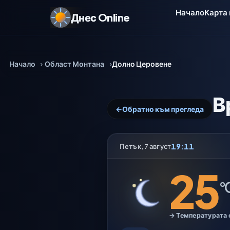
Начало
Карта
Днес Online
Начало
Област Монтана
Долно Церовене
В
←
Обратно към прегледа
19:11
Петък, 7 август
25
°
→ Температурата 