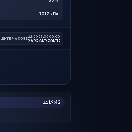
63%
1012 хПа
22:00
23:00
00:00
АЩИТЕ ЧАСОВЕ
25°C
24°C
24°C
🌅
19:42