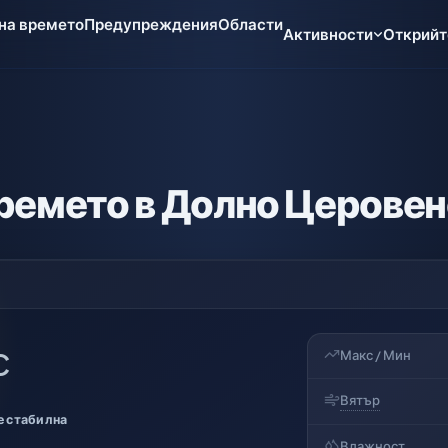
 на времето
Предупреждения
Области
Активности
Открийт
ремето в Долно Церовен
Макс / Мин
C
Вятър
е стабилна
Влажност