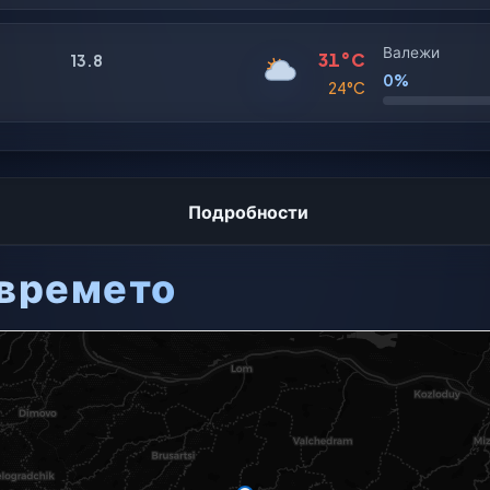
Валежи
31°C
13.8
0%
24°C
Подробности
 времето
 не е налична.
 карта