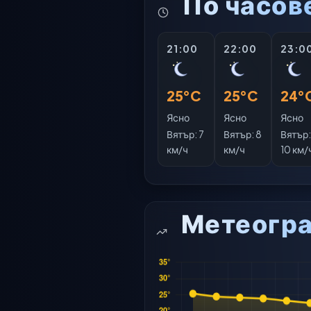
По часов
21:00
22:00
23:0
25°C
25°C
24°
Ясно
Ясно
Ясно
Вятър:
7
Вятър:
8
Вятър
км/ч
км/ч
10 км/
Метеогр