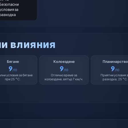
Безопасни
условия за
разходка
и влияния
Бягане
Колоездене
Планинарство
9
9
9
/10
/10
/10
лни условия за бягане
Отлично време за
Приятни условия 
при 25 °C.
колоездене, вятър 7 км/ч.
разходка, 25 °C.