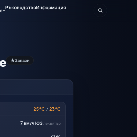
Ръководство
Информация
е
е
★
Запази
25°C
/
23°C
7 км/ч
ЮЗ
лек вятър