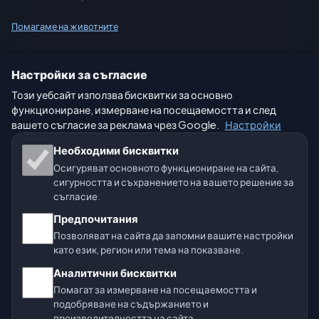
Помагаме на животните
Карта на сайта
Настройки за съгласие
Този уебсайт използва бисквитки за основно
Настройки
функциониране, измерване на посещаемостта и след
вашето съгласие за реклама чрез Google.
Настройки
Нашите метео сайтове:
Необходими бисквитки
Осигуряват основното функциониране на сайта,
🇨🇿 Чехия
🇭🇷 Хърватия
🇧🇬 България
сигурността и съхранението на вашето решение за
съгласие.
🇩🇪🇦🇹🇨🇭 Германия / Австрия / Швейцария
Предпочитания
🌎 Латинска Америка и Испания
Позволяват на сайта да запомни вашите настройки
като език, регион или тема на показване.
🇮🇳 Южна и Югоизточна Азия
Аналитични бисквитки
Помагат за измерване на посещаемостта и
🌍 Международна метео мрежа
подобряване на съдържанието и
производителността на сайта.