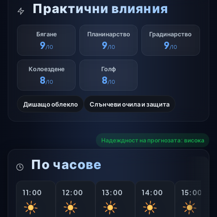
Практични влияния
Бягане
Планинарство
Градинарство
9
9
9
/10
/10
/10
Колоездене
Голф
8
8
/10
/10
Дишащо облекло
Слънчеви очила и защита
Надеждност на прогнозата: висока
По часове
11:00
12:00
13:00
14:00
15:00