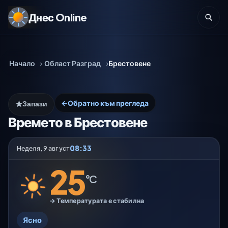
Днес Online
Начало
Област Разград
Брестовене
←
Обратно към прегледа
★
Запази
Времето в Брестовене
08:33
Неделя, 9 август
25
°C
→ Температурата е стабилна
Ясно