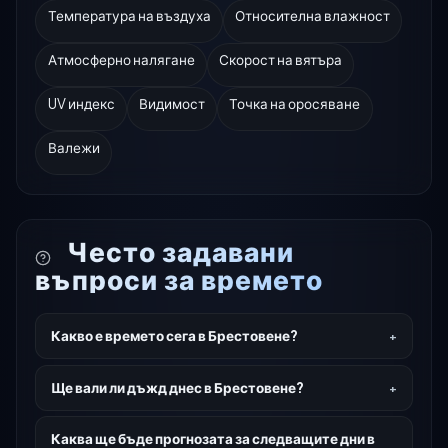
Температура на въздуха
Относителна влажност
Атмосферно налягане
Скорост на вятъра
UV индекс
Видимост
Точка на оросяване
Валежи
Често задавани
въпроси за времето
Какво е времето сега в Брестовене?
Ще вали ли дъжд днес в Брестовене?
Каква ще бъде прогнозата за следващите дни в