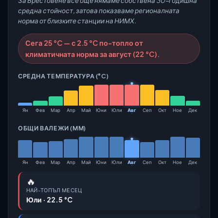
За Брестовене все още нямаме собствена 30-годишна
средна стойност, затова показваме регионалната
норма от близките станции на НИМХ.
Сега 25 °C — с 2.5 °C по-топло от
климатичната норма за август (22 °C).
СРЕДНА ТЕМПЕРАТУРА (°C)
Ян
Фев
Мар
Апр
Май
Юни
Юли
Авг
Сеп
Окт
Ное
Дек
ОБЩИ ВАЛЕЖИ (ММ)
Ян
Фев
Мар
Апр
Май
Юни
Юли
Авг
Сеп
Окт
Ное
Дек
🔥
НАЙ-ТОПЪЛ МЕСЕЦ
Юли · 22.5 °C