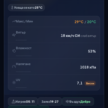
Усеща се като
25°C
Макс / Мин
29°C
/
20°C
Вятър
18 км/ч
СИ
слаб вятър
Влажност
53%
Налягане
1018 хПа
UV
7,1
Висок
Изгрев
05:11
Залез
19:27
Въздух
Добро