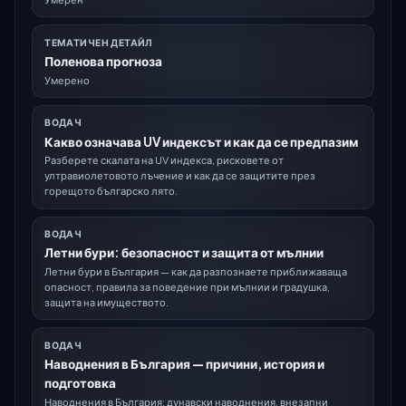
ТЕМАТИЧЕН ДЕТАЙЛ
Поленова прогноза
Умерено
ВОДАЧ
Какво означава UV индексът и как да се предпазим
Разберете скалата на UV индекса, рисковете от
ултравиолетовото лъчение и как да се защитите през
горещото българско лято.
ВОДАЧ
Летни бури: безопасност и защита от мълнии
Летни бури в България — как да разпознаете приближаваща
опасност, правила за поведение при мълнии и градушка,
защита на имуществото.
ВОДАЧ
Наводнения в България — причини, история и
подготовка
Наводнения в България: дунавски наводнения, внезапни