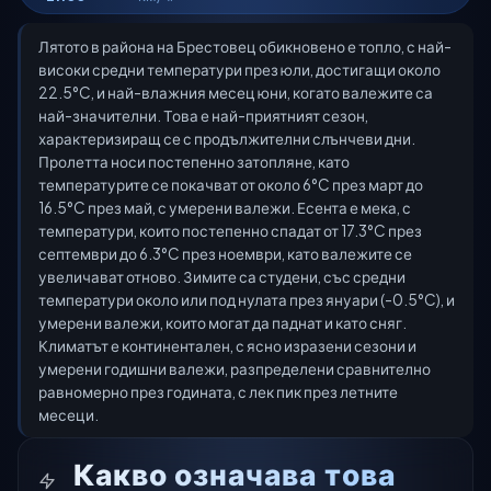
Лятото в района на Брестовец обикновено е топло, с най-
високи средни температури през юли, достигащи около
22.5°C, и най-влажния месец юни, когато валежите са
най-значителни. Това е най-приятният сезон,
характеризиращ се с продължителни слънчеви дни.
Пролетта носи постепенно затопляне, като
температурите се покачват от около 6°C през март до
16.5°C през май, с умерени валежи. Есента е мека, с
температури, които постепенно спадат от 17.3°C през
септември до 6.3°C през ноември, като валежите се
увеличават отново. Зимите са студени, със средни
температури около или под нулата през януари (-0.5°C), и
умерени валежи, които могат да паднат и като сняг.
Климатът е континентален, с ясно изразени сезони и
умерени годишни валежи, разпределени сравнително
равномерно през годината, с лек пик през летните
месеци.
Какво означава това