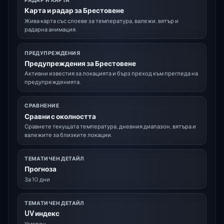
Карта и радар за Брестовене
Жива карта със слоеве за температура, валежи, вятър и
радарна анимация.
ПРЕДУПРЕЖДЕНИЯ
Предупреждения за Брестовене
Активни известия за локацията и бърз преход към прегледа на
предупрежденията.
СРАВНЕНИЕ
Сравни с околността
Сравнете текущата температура, дневния диапазон, вятъра и
валежите за близките локации.
ТЕМАТИЧЕН ДЕТАЙЛ
Прогноза
За 10 дни
ТЕМАТИЧЕН ДЕТАЙЛ
UV индекс
Умерен