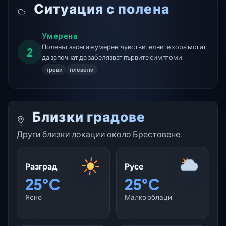
Ситуация с полена
Умерена
Поленът засега е умерен, чувствителните хора могат
2
да започнат да забелязват първите симптоми.
треви
плевели
Близки градове
Други близки локации около Брестовене.
Разград
Русе
25°C
25°C
Ясно
Малко облаци