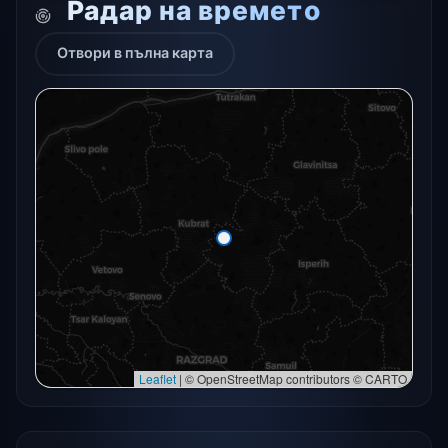
Радар на времето
Отвори в пълна карта
Радарната снимка в момента не е налична.
Отвори в пълна карта
Отвори в пълна карта →
Опитайте отново
Leaflet
|
© OpenStreetMap contributors © CARTO