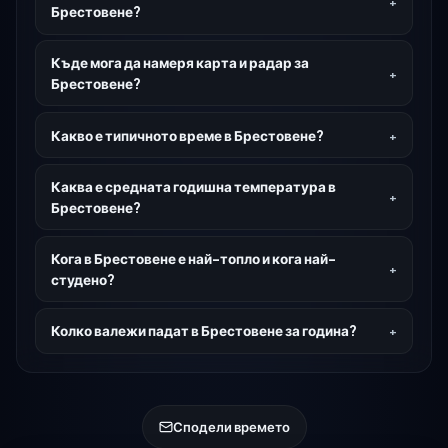
Брестовене?
Къде мога да намеря карта и радар за
Брестовене?
Какво е типичното време в Брестовене?
Каква е средната годишна температура в
Брестовене?
Кога в Брестовене е най-топло и кога най-
студено?
Колко валежи падат в Брестовене за година?
Сподели времето