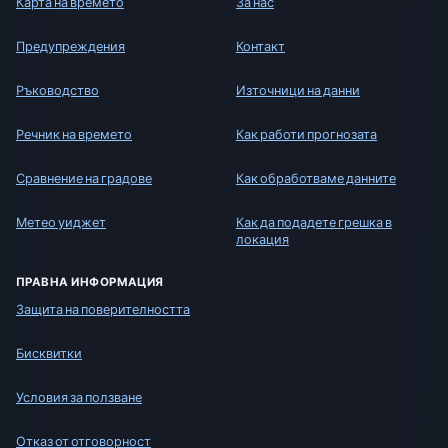
Карта на времето
За нас
Предупреждения
Контакт
Ръководство
Източници на данни
Речник на времето
Как работи прогнозата
Сравнение на градове
Как обработваме данните
Метео уиджет
Как да подадете грешка в
локация
ПРАВНА ИНФОРМАЦИЯ
Защита на поверителността
Бисквитки
Условия за ползване
Отказ от отговорност