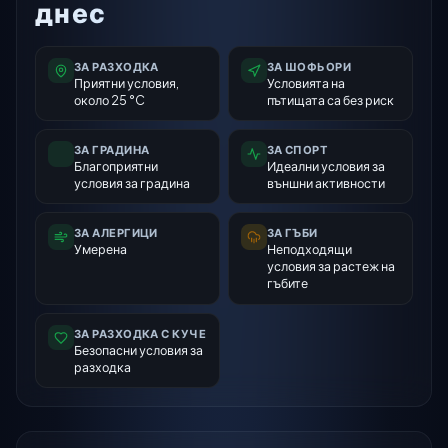
днес
ЗА РАЗХОДКА
ЗА ШОФЬОРИ
Приятни условия,
Условията на
около 25 °C
пътищата са без риск
ЗА ГРАДИНА
ЗА СПОРТ
Благоприятни
Идеални условия за
условия за градина
външни активности
ЗА АЛЕРГИЦИ
ЗА ГЪБИ
Умерена
Неподходящи
условия за растеж на
гъбите
ЗА РАЗХОДКА С КУЧЕ
Безопасни условия за
разходка