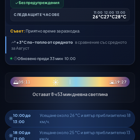
✓
Без предупреждения
11:00
12:00
13:00
СЛЕДВАЩИТЕ ЧАСОВЕ
26°C
27°C
28°C
Съвет:
Приятно време за разходка.
+3°C по-топло от средното
в сравнение със средното
за Август
Обновено преди 33 мин ·
10:00
☀
🌅
🌇
05:11
19:27
Остават 8 ч 53 мин дневна светлина
10:00 до
Усещане около 26 °C и вятър приблизително 18
13:00
км/ч.
18:00 до
Усещане около 25 °C и вятър приблизително 13
21:00
км/ч.