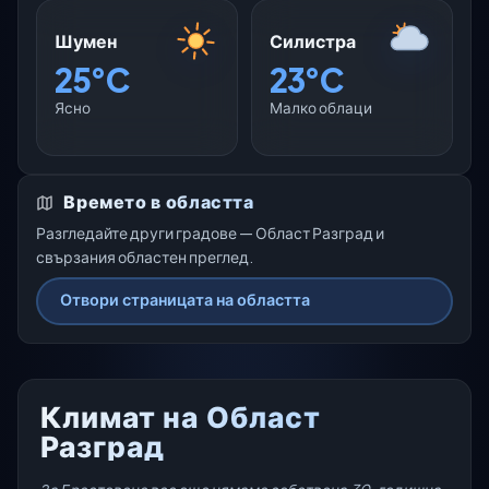
Шумен
Силистра
25°C
23°C
Ясно
Малко облаци
Времето в областта
Разгледайте други градове — Област Разград и
свързания областен преглед.
Отвори страницата на областта
Климат на Област
Разград