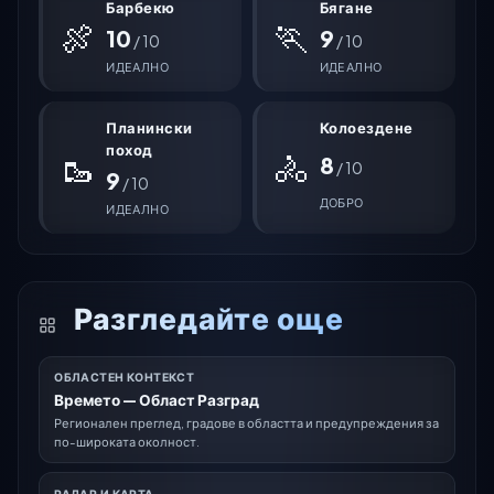
Барбекю
Бягане
🍖
🏃
10
9
/ 10
/ 10
ИДЕАЛНО
ИДЕАЛНО
Планински
Колоездене
поход
🚴
🥾
8
/ 10
9
/ 10
ДОБРО
ИДЕАЛНО
Разгледайте още
ОБЛАСТЕН КОНТЕКСТ
Времето — Област Разград
Регионален преглед, градове в областта и предупреждения за
по-широката околност.
РАДАР И КАРТА