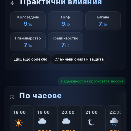
Практични влияния
Колоездене
Голф
Бягане
9
9
7
/10
/10
/10
Планинарство
Градинарство
7
7
/10
/10
Дишащо облекло
Слънчеви очила и защита
Надеждност на прогнозата: висока
По часове
18:00
19:00
20:00
21:00
22:00