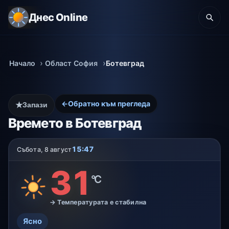
Днес Online
Начало
Област София
Ботевград
←
Обратно към прегледа
★
Запази
Времето в Ботевград
15:47
Събота, 8 август
31
°C
→ Температурата е стабилна
Ясно