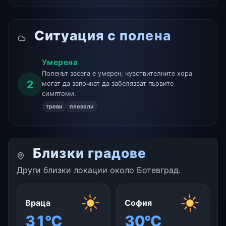
Ситуация с полена
Умерена
Поленът засега е умерен, чувствителните хора
2
могат да започнат да забелязват първите
симптоми.
треви
плевели
Близки градове
Други близки локации около Ботевград.
Враца
София
31°C
30°C