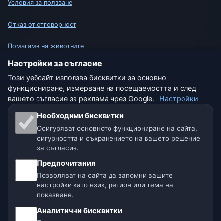
Условия за ползване
Отказ от отговорност
Помагаме на животните
Настройки за съгласие
Карта на сайта
Този уебсайт използва бисквитки за основно
функциониране, измерване на посещаемостта и след
Настройки
вашето съгласие за реклама чрез Google.
Настройки
Необходими бисквитки
Осигуряват основното функциониране на сайта,
Нашите метео сайтове:
сигурността и съхранението на вашето решение
🇨🇿 Чехия
🇭🇷 Хърватия
🇧🇬 България
за съгласие.
Предпочитания
🇩🇪🇦🇹🇨🇭 Германия / Австрия / Швейцария
Позволяват на сайта да запомни вашите
настройки като език, регион или тема на
🌎 Латинска Америка и Испания
показване.
Аналитични бисквитки
🇮🇳 Южна и Югоизточна Азия