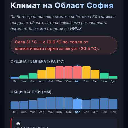
Климат на Област София
За Ботевград все още нямаме собствена 30-годишна
средна стойност, затова показваме регионалната
норма от близките станции на НИМХ.
Сега 31 °C — с 10.6 °C по-топло от
климатичната норма за август (20.5 °C).
СРЕДНА ТЕМПЕРАТУРА (°C)
Ян
Фев
Мар
Апр
Май
Юни
Юли
Авг
Сеп
Окт
Ное
Дек
ОБЩИ ВАЛЕЖИ (ММ)
Ян
Фев
Мар
Апр
Май
Юни
Юли
Авг
Сеп
Окт
Ное
Дек
🔥