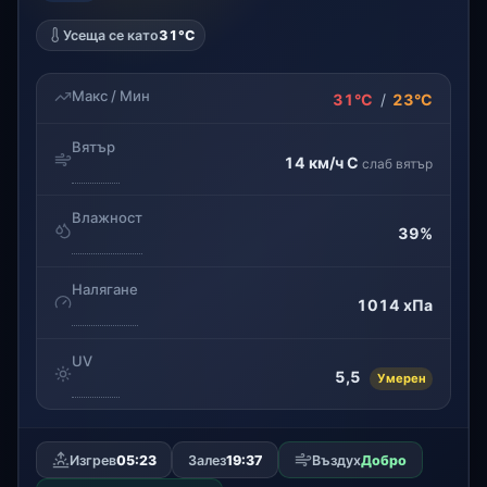
Усеща се като
31°C
Макс / Мин
31°C
/
23°C
Вятър
14 км/ч
С
слаб вятър
Влажност
39%
Налягане
1014 хПа
UV
5,5
Умерен
Изгрев
05:23
Залез
19:37
Въздух
Добро