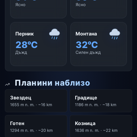
Ясно
Ясно
Перник
Монтана
28°C
32°C
Дъжд
Силен дъжд
Планини наблизо
Звездец
Градище
1655 m n. m. · ~16 km
1186 m n. m. · ~18 km
Готен
Козница
1294 m n. m. · ~20 km
1636 m n. m. · ~22 km