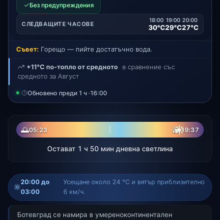
✓
Без предупреждения
18:00
19:00
20:00
СЛЕДВАЩИТЕ ЧАСОВЕ
30°C
29°C
27°C
Съвет:
Горещо — пийте достатъчно вода.
+11°C по-топло от средното
в сравнение със
средното за Август
Обновено преди 1 ч ·
16:00
☀
🌅
🌇
05:23
19:37
Остават 1 ч 50 мин дневна светлина
20:00 до
Усещане около 24 °C и вятър приблизително
03:00
6 км/ч.
Ботевград се намира в умереноконтинентален