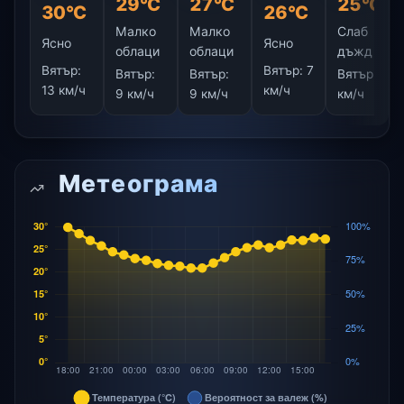
29°C
27°C
25°C
30°C
26°C
Малко
Малко
Слаб
Ясно
Ясно
облаци
облаци
дъжд
Вятър:
Вятър:
7
Вятър:
Вятър:
Вятър:
7
13 км/ч
км/ч
9 км/ч
9 км/ч
км/ч
Метеограма