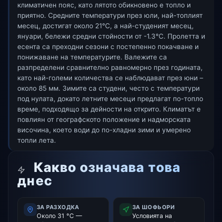
климатичен пояс, като лятото обикновено е топло и
приятно. Средните температури през юли, най-топлият
месец, достигат около 21°C, а най-студеният месец,
януари, бележи средни стойности от -1.3°C. Пролетта и
есента са преходни сезони с постепенно покачване и
понижаване на температурите. Валежите са
разпределени сравнително равномерно през годината,
като най-големи количества се наблюдават през юни –
около 85 мм. Зимите са студени, често с температури
под нулата, докато летните месеци предлагат по-топло
време, подходящо за дейности на открито. Климатът е
повлиян от географското положение и надморската
височина, което води до по-хладни зими и умерено
топли лета.
Какво означава това
днес
ЗА РАЗХОДКА
ЗА ШОФЬОРИ
Около 31 °C —
Условията на