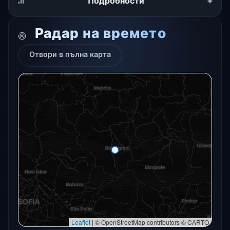
+
Подробности
Радар на времето
Отвори в пълна карта
Радарната снимка в момента не е налична.
Отвори в пълна карта
Отвори в пълна карта →
Опитайте отново
Leaflet
|
© OpenStreetMap contributors © CARTO