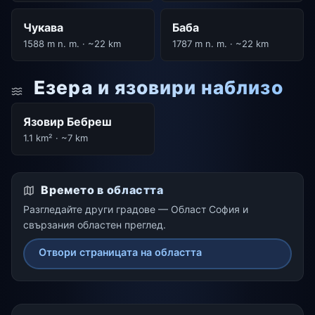
Чукава
Баба
1588 m n. m. · ~22 km
1787 m n. m. · ~22 km
Езера и язовири наблизо
Язовир Бебреш
1.1 km² · ~7 km
Времето в областта
Разгледайте други градове — Област София и
свързания областен преглед.
Отвори страницата на областта