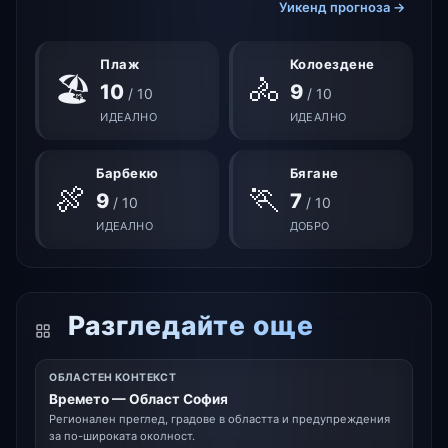
Уикенд прогноза →
Плаж
Колоездене
🏖
🚴
10
9
/ 10
/ 10
ИДЕАЛНО
ИДЕАЛНО
Барбекю
Бягане
🍖
🏃
9
7
/ 10
/ 10
ИДЕАЛНО
ДОБРО
Разгледайте още
ОБЛАСТЕН КОНТЕКСТ
Времето — Област София
Регионален преглед, градове в областта и предупреждения
за по-широката околност.