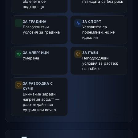
облечете се
пътищата са без риск
подходящо
ЗА ГРАДИНА
ЗА СПОРТ
Благоприятни
Условията са
условия за градина
приемливи, но не
идеални
ЗА АЛЕРГИЦИ
ЗА ГЪБИ
Умерена
Неподходящи
условия за растеж
на гъбите
ЗА РАЗХОДКА С
КУЧЕ
Внимание заради
нагретия асфалт —
разхождайте се
сутрин или вечер