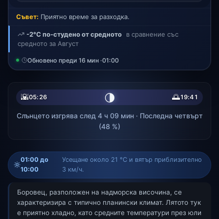
Съвет:
Приятно време за разходка.
-2°C по-студено от средното
в сравнение със
средното за Август
Обновено преди 16 мин ·
01:00
🌗
🌇
🌅
05:26
19:41
Слънцето изгрява след 4 ч 09 мин · Последна четвърт
(48 %)
01:00 до
Усещане около 21 °C и вятър приблизително
10:00
3 км/ч.
Боровец, разположен на надморска височина, се
характеризира с типично планински климат. Лятото тук
е приятно хладно, като средните температури през юли