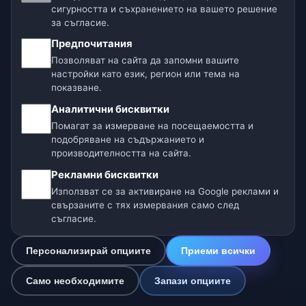
Нашите метео сайтове:
сигурността и съхранението на вашето решение
за съгласие.
🇨🇿 Чехия
🇭🇷 Хърватия
🇧🇬 България
Предпочитания
🇩🇪🇦🇹🇨🇭 Германия / Австрия / Швейцария
Позволяват на сайта да запомни вашите
настройки като език, регион или тема на
🌎 Латинска Америка и Испания
показване.
Аналитични бисквитки
🇮🇳 Южна и Югоизточна Азия
Помагат за измерване на посещаемостта и
подобряване на съдържанието и
🌍 Международна метео мрежа
производителността на сайта.
Рекламни бисквитки
Оператор: Spolek Minizoo.cz z.s. | ИН: 21135550 |
Използват се за активиране на Google реклами и
info@dnes.online
свързаните с тях измервания само след
© 2026 Днес Online · Данни: Open-Meteo (ECMWF, ICON) ·
съгласие.
OpenWeatherMap · Предупреждения: НИМХ-БАН
Персонализирай опциите
Приеми всички
0
Само необходимите
Запази опциите
☁️