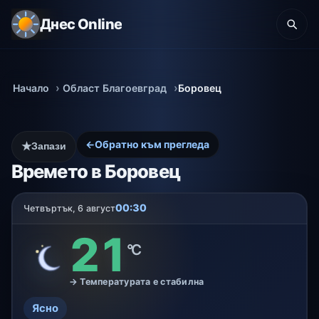
Днес Online
Начало
Област Благоевград
Боровец
←
Обратно към прегледа
★
Запази
Времето в Боровец
00:30
Четвъртък, 6 август
21
°C
→ Температурата е стабилна
Ясно