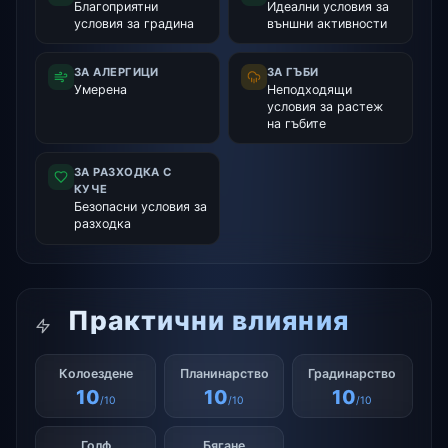
Благоприятни
Идеални условия за
условия за градина
външни активности
ЗА АЛЕРГИЦИ
ЗА ГЪБИ
Умерена
Неподходящи
условия за растеж
на гъбите
ЗА РАЗХОДКА С
КУЧЕ
Безопасни условия за
разходка
Практични влияния
Колоездене
Планинарство
Градинарство
10
10
10
/10
/10
/10
Голф
Бягане