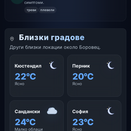
симптоми.
треви
плевели
Близки градове
Други близки локации около Боровец.
Кюстендил
Перник
22°C
20°C
Ясно
Ясно
Сандански
София
24°C
23°C
Малко облаци
Ясно