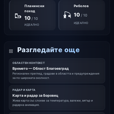
Планински
Риболов
поход
🎣
🥾
10
/ 10
10
/ 10
ИДЕАЛНО
ИДЕАЛНО
Разгледайте още
ОБЛАСТЕН КОНТЕКСТ
Времето — Област Благоевград
Регионален преглед, градове в областта и предупреждения
за по-широката околност.
РАДАР И КАРТА
Карта и радар за Боровец
Жива карта със слоеве за температура, валежи, вятър и
радарна анимация.