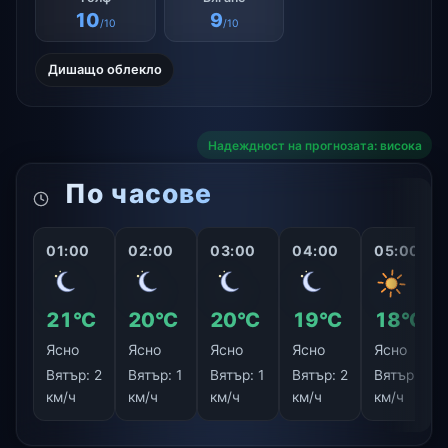
10
9
/10
/10
Дишащо облекло
Надеждност на прогнозата: висока
По часове
01:00
02:00
03:00
04:00
05:00
21°C
20°C
20°C
19°C
18°C
Ясно
Ясно
Ясно
Ясно
Ясно
Вятър:
2
Вятър:
1
Вятър:
1
Вятър:
2
Вятър:
2
км/ч
км/ч
км/ч
км/ч
км/ч