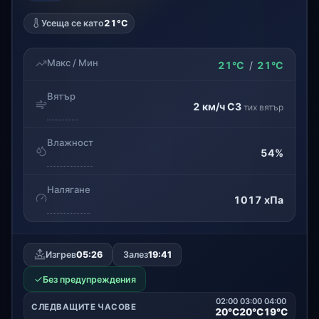
Усеща се като
21°C
Макс / Мин
21°C
/
21°C
Вятър
2 км/ч
СЗ
тих вятър
Влажност
54%
Налягане
1017 хПа
Изгрев
05:26
Залез
19:41
✓
Без предупреждения
02:00
03:00
04:00
СЛЕДВАЩИТЕ ЧАСОВЕ
20°C
20°C
19°C