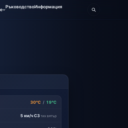
Ръководство
Информация
те
30°C
/
19°C
5 км/ч
СЗ
тих вятър