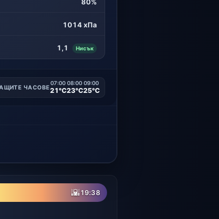
80%
1014 хПа
1,1
Нисък
07:00
08:00
09:00
АЩИТЕ ЧАСОВЕ
21°C
23°C
25°C
🌇
19:38