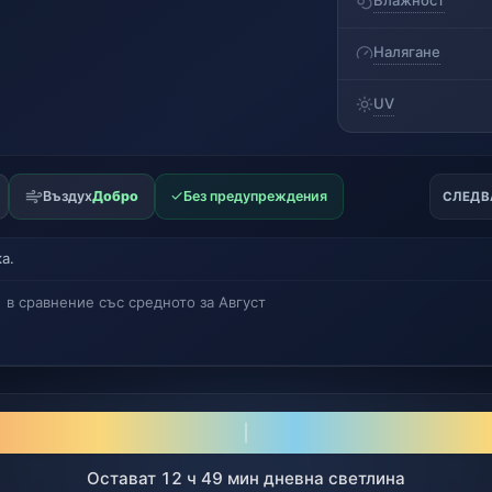
Влажност
Налягане
UV
✓
Въздух
Добро
Без предупреждения
СЛЕДВ
а.
в сравнение със средното за Август
Остават 12 ч 49 мин дневна светлина