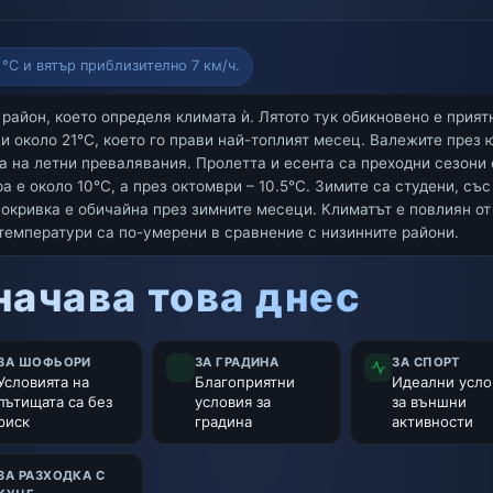
°C и вятър приблизително 7 км/ч.
район, което определя климата ѝ. Лятото тук обикновено е прият
 около 21°C, което го прави най-топлият месец. Валежите през 
а на летни превалявания. Пролетта и есента са преходни сезони 
а е около 10°C, а през октомври – 10.5°C. Зимите са студени, съ
покривка е обичайна през зимните месеци. Климатът е повлиян от
 температури са по-умерени в сравнение с низинните райони.
начава това днес
ЗА ШОФЬОРИ
ЗА ГРАДИНА
ЗА СПОРТ
Условията на
Благоприятни
Идеални усло
пътищата са без
условия за
за външни
риск
градина
активности
ЗА РАЗХОДКА С