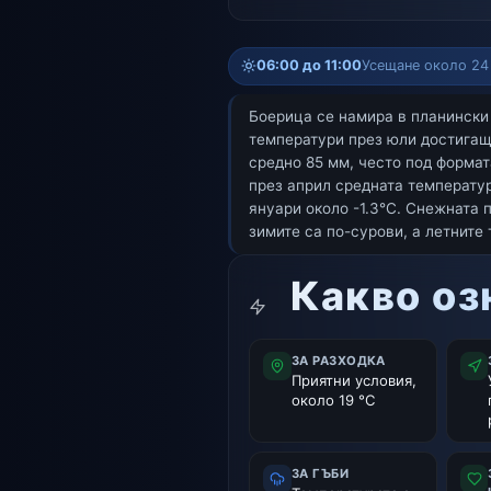
06:00 до 11:00
Усещане около 24 
Боерица се намира в планински 
температури през юли достигащи
средно 85 мм, често под формат
през април средната температур
януари около -1.3°C. Снежната 
зимите са по-сурови, а летните
Какво оз
ЗА РАЗХОДКА
Приятни условия,
около 19 °C
ЗА ГЪБИ