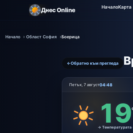
Начало
Карта
Днес Online
Начало
Област София
Боерица
В
←
Обратно към прегледа
04:48
Петък, 7 август
19
→ Температурата 