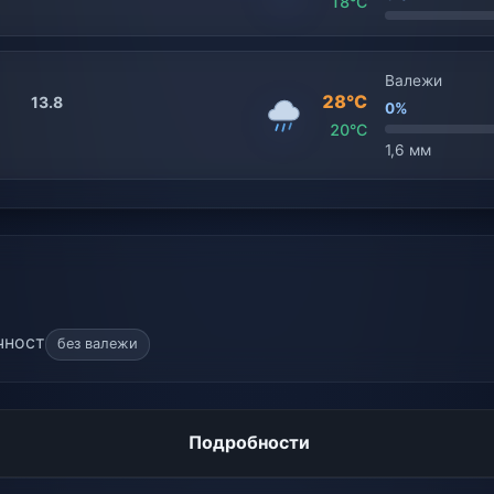
18°C
Т
Валежи
28°C
13.8
0%
20°C
1,6 мм
чност
без валежи
Подробности