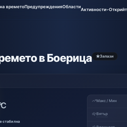
 на времето
Предупреждения
Области
Активности
Открий
ремето в Боерица
★
Запази
Макс / Мин
°C
Вятър
е стабилна