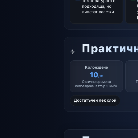
Температурата е
подходяща, но
липсват валежи
Практичн
Колоездене
10
/10
Отлично време за
П
колоездене, вятър 5 км/ч.
Достатъчен лек слой