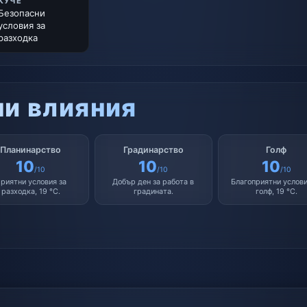
КУЧЕ
Безопасни
условия за
разходка
и влияния
Планинарство
Градинарство
Голф
10
10
10
/10
/10
/10
риятни условия за
Добър ден за работа в
Благоприятни услови
разходка, 19 °C.
градината.
голф, 19 °C.