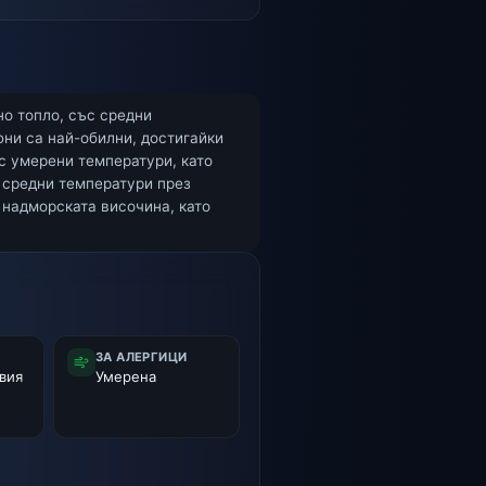
но топло, със средни
юни са най-обилни, достигайки
с умерени температури, като
с средни температури през
 надморската височина, като
ЗА АЛЕРГИЦИ
вия
Умерена