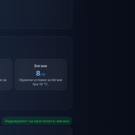
Бягане
8
/10
я за
Идеални условия за бягане
при 19 °C.
Надеждност на прогнозата: висока