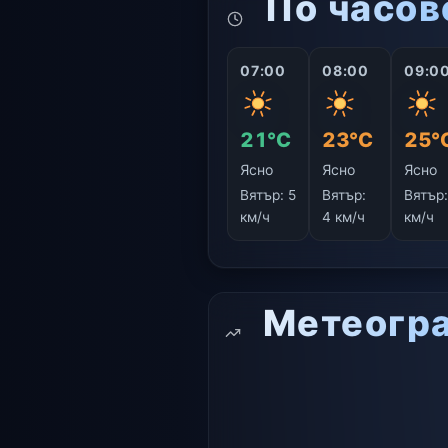
По часов
07:00
08:00
09:0
21°C
23°C
25°
Ясно
Ясно
Ясно
Вятър:
5
Вятър:
Вятър
км/ч
4 км/ч
км/ч
Метеогр