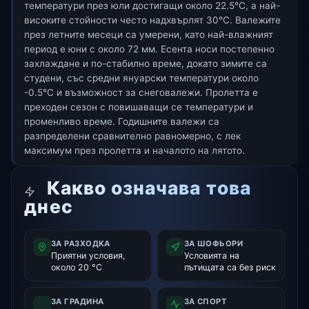
температури през юли достигащи около 22.5°C, а най-
високите стойности често надхвърлят 30°C. Валежите
през летните месеци са умерени, като най-влажният
период е юни с около 72 мм. Есента носи постепенно
захлаждане и по-стабилно време, докато зимите са
студени, със средни януарски температури около
-0.5°C и възможност за снеговалежи. Пролетта е
преходен сезон с повишаващи се температури и
променливо време. Годишните валежи са
разпределени сравнително равномерно, с лек
максимум през пролетта и началото на лятото.
Какво означава това
днес
ЗА РАЗХОДКА
ЗА ШОФЬОРИ
Приятни условия,
Условията на
около 20 °C
пътищата са без риск
ЗА ГРАДИНА
ЗА СПОРТ