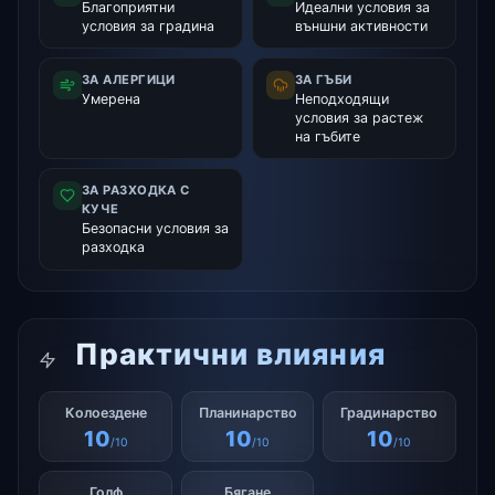
Благоприятни
Идеални условия за
условия за градина
външни активности
ЗА АЛЕРГИЦИ
ЗА ГЪБИ
Умерена
Неподходящи
условия за растеж
на гъбите
ЗА РАЗХОДКА С
КУЧЕ
Безопасни условия за
разходка
Практични влияния
Колоездене
Планинарство
Градинарство
10
10
10
/10
/10
/10
Голф
Бягане