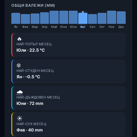
ОБЩИ ВАЛЕЖИ (ММ)
Ян
Фев
Мар
Апр
Май
Юни
Юли
Авг
Сеп
Окт
Ное
Дек
🔥
НАЙ-ТОПЪЛ МЕСЕЦ
Юли · 22.5 °C
❄️
НАЙ-СТУДЕН МЕСЕЦ
Ян · -0.5 °C
🌧️
НАЙ-ДЪЖДОВЕН МЕСЕЦ
Юни · 72 mm
☀️
НАЙ-СУХ МЕСЕЦ
Фев · 40 mm