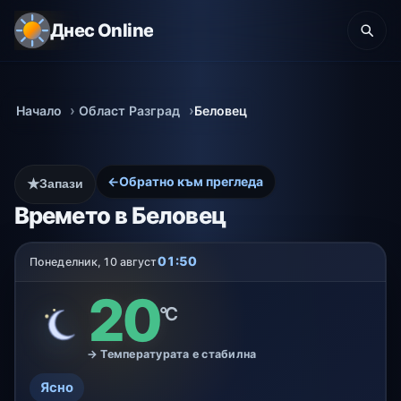
Днес Online
Начало
Област Разград
Беловец
←
Обратно към прегледа
★
Запази
Времето в Беловец
01:50
Понеделник, 10 август
20
°C
→ Температурата е стабилна
Ясно