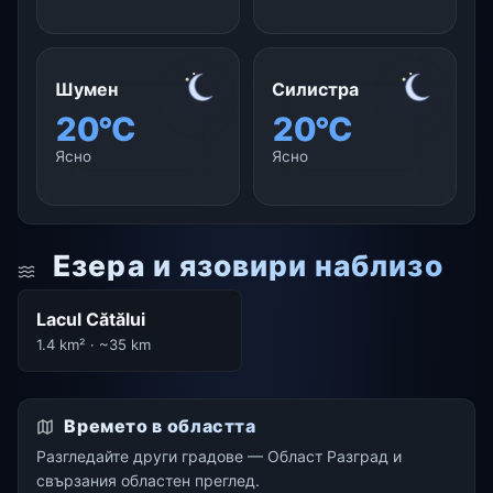
Шумен
Силистра
20°C
20°C
Ясно
Ясно
Езера и язовири наблизо
Lacul Cătălui
1.4 km² · ~35 km
Времето в областта
Разгледайте други градове — Област Разград и
свързания областен преглед.