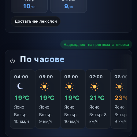
10
9
/10
/10
Достатъчен лек слой
Надеждност на прогнозата: висока
По часове
04:00
05:00
06:00
07:00
08:00
19°C
19°C
19°C
21°C
23°C
Ясно
Ясно
Ясно
Ясно
Ясно
Вятър:
Вятър:
Вятър:
Вятър:
8
Вятър:
10 км/ч
9 км/ч
10 км/ч
км/ч
9 км/ч