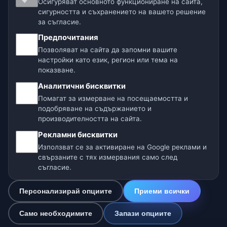
Осигуряват основното функциониране на сайта,
Нашите метео сайтове:
сигурността и съхранението на вашето решение
за съгласие.
🇨🇿 Чехия
🇭🇷 Хърватия
🇧🇬 България
Предпочитания
🇩🇪🇦🇹🇨🇭 Германия / Австрия / Швейцария
Позволяват на сайта да запомни вашите
настройки като език, регион или тема на
🌎 Латинска Америка и Испания
показване.
Аналитични бисквитки
🇮🇳 Южна и Югоизточна Азия
Помагат за измерване на посещаемостта и
подобряване на съдържанието и
🌍 Международна метео мрежа
производителността на сайта.
Рекламни бисквитки
Оператор: Spolek Minizoo.cz z.s. | ИН: 21135550 |
Използват се за активиране на Google реклами и
info@dnes.online
свързаните с тях измервания само след
© 2026 Днес Online · Данни: Open-Meteo (ECMWF, ICON) ·
съгласие.
OpenWeatherMap · Предупреждения: НИМХ-БАН
Персонализирай опциите
Приеми всички
0
Само необходимите
Запази опциите
☁️