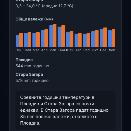
0,5 – 24,0 °C (средно 12,7 °C)
Общи валежи (мм)
Ян
Фев
Мар
Апр
Май
Юни
Юли
Авг
Сеп
Окт
Ное
Дек
Пловдив
544 mm годишно
Стара Загора
579 mm годишно
Средните годишни температури в
Пловдив и Стара Загора са почти
еднакви. В Стара Загора падат годишно
35 mm повече валежи, отколкото в
Пловдив.