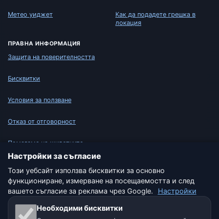
Метео уиджет
Как да подадете грешка в
локация
ПРАВНА ИНФОРМАЦИЯ
Защита на поверителността
Бисквитки
Условия за ползване
Отказ от отговорност
Помагаме на животните
Настройки за съгласие
Карта на сайта
Този уебсайт използва бисквитки за основно
функциониране, измерване на посещаемостта и след
Настройки
вашето съгласие за реклама чрез Google.
Настройки
Необходими бисквитки