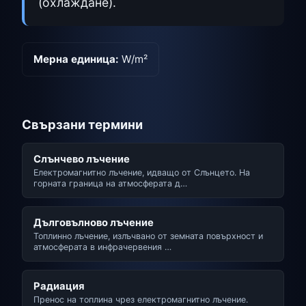
(охлаждане).
Мерна единица:
W/m²
Свързани термини
Слънчево лъчение
Електромагнитно лъчение, идващо от Слънцето. На
горната граница на атмосферата д…
Дълговълново лъчение
Топлинно лъчение, излъчвано от земната повърхност и
атмосферата в инфрачервения …
Радиация
Пренос на топлина чрез електромагнитно лъчение.