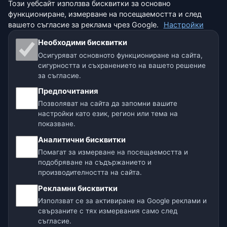
Този уебсайт използва бисквитки за основно
Бисквитки
функциониране, измерване на посещаемостта и след
вашето съгласие за реклама чрез Google.
Настройки
Условия за ползване
Необходими бисквитки
Отказ от отговорност
Осигуряват основното функциониране на сайта,
сигурността и съхранението на вашето решение
Помагаме на животните
за съгласие.
Предпочитания
Карта на сайта
Позволяват на сайта да запомни вашите
настройки като език, регион или тема на
Настройки
показване.
Аналитични бисквитки
Помагат за измерване на посещаемостта и
Нашите метео сайтове:
подобряване на съдържанието и
производителността на сайта.
🇨🇿 Чехия
🇭🇷 Хърватия
🇧🇬 България
Рекламни бисквитки
🇩🇪🇦🇹🇨🇭 Германия / Австрия / Швейцария
Използват се за активиране на Google реклами и
свързаните с тях измервания само след
🌎 Латинска Америка и Испания
съгласие.