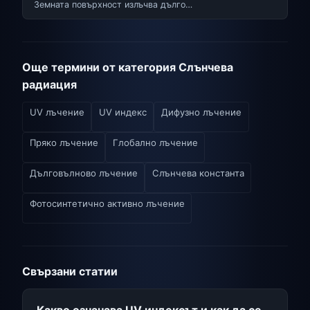
Земната повърхност излъчва дълго…
Още термини от категория Слънчева
радиация
UV лъчение
UV индекс
Дифузно лъчение
Пряко лъчение
Глобално лъчение
Дълговълново лъчение
Слънчева константа
Фотосинтетично активно лъчение
Свързани статии
Какво означава UV индексът и как да се