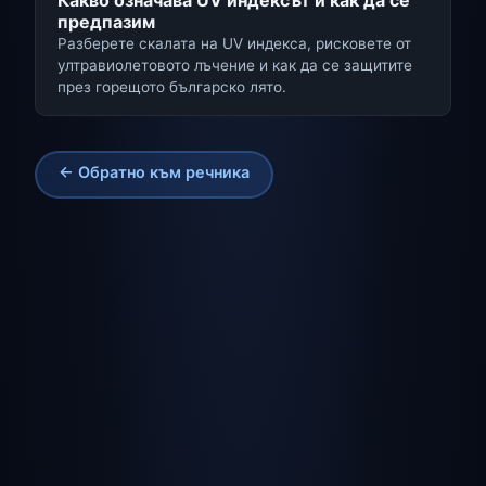
предпазим
Разберете скалата на UV индекса, рисковете от
ултравиолетовото лъчение и как да се защитите
през горещото българско лято.
← Обратно към речника