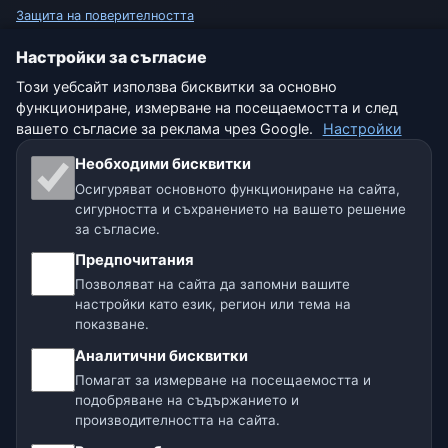
Защита на поверителността
Настройки за съгласие
Бисквитки
Този уебсайт използва бисквитки за основно
Условия за ползване
функциониране, измерване на посещаемостта и след
вашето съгласие за реклама чрез Google.
Настройки
Отказ от отговорност
Необходими бисквитки
Осигуряват основното функциониране на сайта,
Помагаме на животните
сигурността и съхранението на вашето решение
за съгласие.
Карта на сайта
Предпочитания
Позволяват на сайта да запомни вашите
Настройки
настройки като език, регион или тема на
показване.
Аналитични бисквитки
Нашите метео сайтове:
Помагат за измерване на посещаемостта и
🇨🇿 Чехия
🇭🇷 Хърватия
🇧🇬 България
подобряване на съдържанието и
производителността на сайта.
🇩🇪🇦🇹🇨🇭 Германия / Австрия / Швейцария