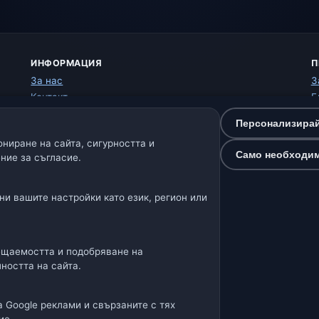
ИНФОРМАЦИЯ
П
За нас
З
Контакт
Б
Източници на данни
У
Персонализирай
Как работи прогнозата
О
ниране на сайта, сигурността и
Как обработваме данните
П
Само необходи
ние за съгласие.
Как да подадете грешка в локация
К
Н
ни вашите настройки като език, регион или
Нашите метео сайтове:
🇩🇪🇦🇹🇨🇭 Германия / Австрия / Швейцария
🌎 Латинска Аме
ещаемостта и подобряване на
ността на сайта.
🌍 Международна метео мрежа
атор: Spolek Minizoo.cz z.s. | ИН: 21135550 |
info@dnes.o
а Google реклами и свързаните с тях
ne · Данни: Open-Meteo (ECMWF, ICON) · OpenWeatherMap · Предупр