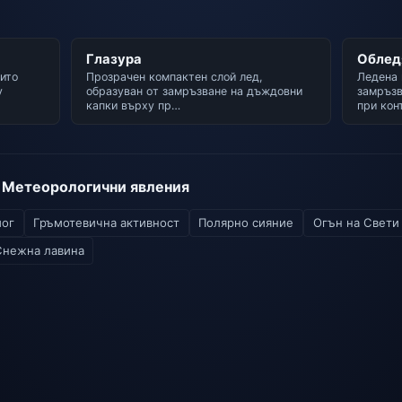
Глазура
Облед
ито
Прозрачен компактен слой лед,
Ледена 
у
образуван от замръзване на дъждовни
замръзв
капки върху пр…
при кон
 Метеорологични явления
ог
Гръмотевична активност
Полярно сияние
Огън на Свети
Снежна лавина