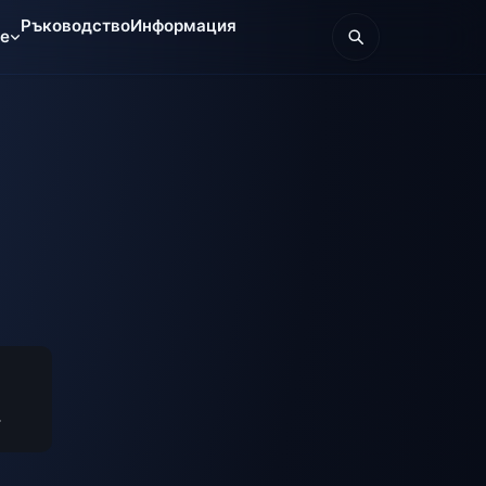
Ръководство
Информация
те
.