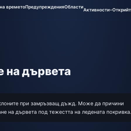
 на времето
Предупреждения
Области
Активности
Открий
 на дървета
 клоните при замръзващ дъжд. Може да причини
ане на дървета под тежестта на ледената покривка