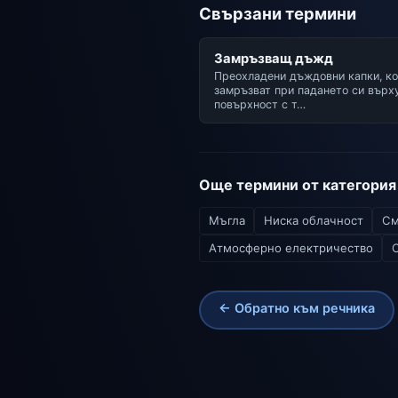
Свързани термини
Замръзващ дъжд
Преохладени дъждовни капки, ко
замръзват при падането си върх
повърхност с т…
Още термини от категория
Мъгла
Ниска облачност
См
Атмосферно електричество
← Обратно към речника