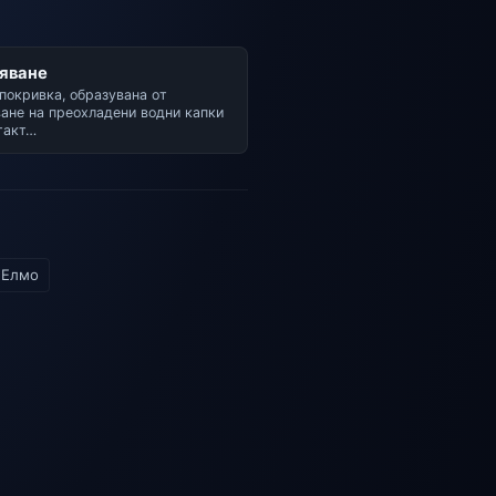
яване
покривка, образувана от
ане на преохладени водни капки
такт…
 Елмо