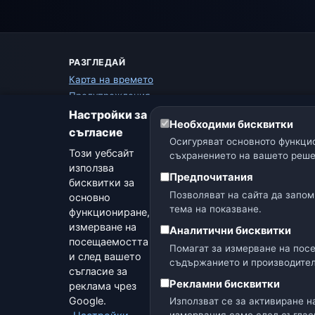
РАЗГЛЕДАЙ
Карта на времето
Предупреждения
Ръководство
Настройки за
Необходими бисквитки
Речник на времето
съгласие
Осигуряват основното функцио
Сравнение на градове
Този уебсайт
съхранението на вашето реше
Метео уиджет
използва
Предпочитания
бисквитки за
Позволяват на сайта да запом
основно
тема на показване.
функциониране,
измерване на
Аналитични бисквитки
🇨🇿 Чехия
🇭🇷 Хърватия
🇧🇬 България
посещаемостта
Помагат за измерване на пос
и след вашето
съдържанието и производител
съгласие за
Рекламни бисквитки
реклама чрез
Опер
Google.
Използват се за активиране н
© 2026 Днес Onli