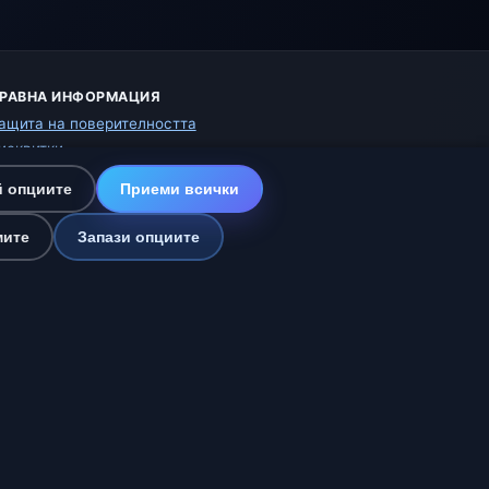
РАВНА ИНФОРМАЦИЯ
ащита на поверителността
исквитки
словия за ползване
 опциите
Приеми всички
тказ от отговорност
омагаме на животните
мите
Запази опциите
арта на сайта
астройки
рика и Испания
🇮🇳 Южна и Югоизточна Азия
nline
еждения: НИМХ-БАН