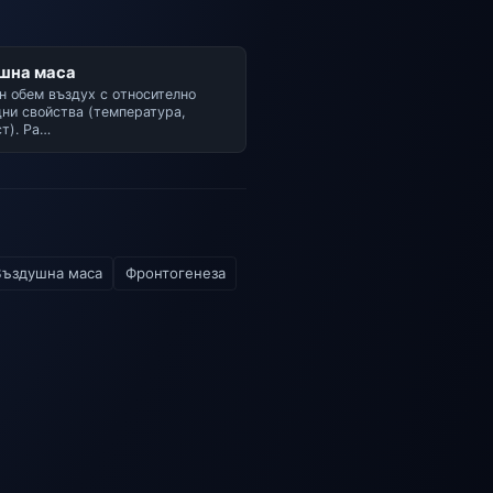
шна маса
 обем въздух с относително
ни свойства (температура,
т). Ра…
Въздушна маса
Фронтогенеза