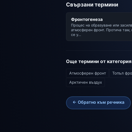
Свързани термини
Фронтогенеза
Процес на образуване или засилв
атмосферен фронт. Протича там,
се у…
Още термини от категори
Атмосферен фронт
Топъл фро
Арктичен въздух
← Обратно към речника