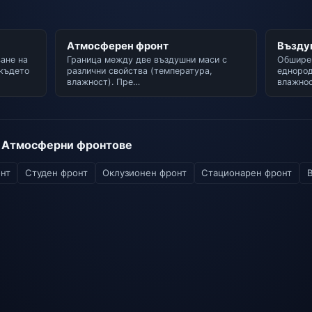
Атмосферен фронт
Възду
ане на
Граница между две въздушни маси с
Обширен
 където
различни свойства (температура,
еднород
влажност). Пре…
влажнос
я Атмосферни фронтове
нт
Студен фронт
Оклузионен фронт
Стационарен фронт