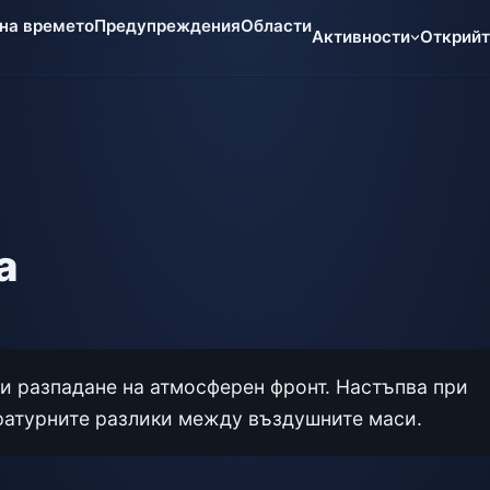
 на времето
Предупреждения
Области
Активности
Открий
а
и разпадане на атмосферен фронт. Настъпва при
ратурните разлики между въздушните маси.