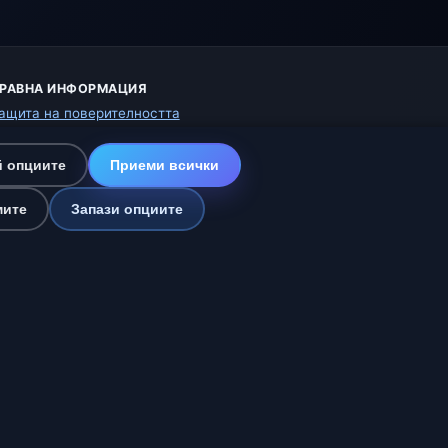
РАВНА ИНФОРМАЦИЯ
ащита на поверителността
исквитки
словия за ползване
 опциите
Приеми всички
тказ от отговорност
омагаме на животните
мите
Запази опциите
арта на сайта
астройки
рика и Испания
🇮🇳 Южна и Югоизточна Азия
nline
еждения: НИМХ-БАН