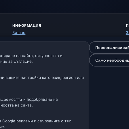
ИНФОРМАЦИЯ
П
За нас
З
Контакт
Б
Източници на данни
У
Персонализирай
Как работи прогнозата
О
ниране на сайта, сигурността и
Как обработваме данните
П
Само необходи
ние за съгласие.
Как да подадете грешка в локация
К
Н
ни вашите настройки като език, регион или
Нашите метео сайтове:
🇩🇪🇦🇹🇨🇭 Германия / Австрия / Швейцария
🌎 Латинска Аме
ещаемостта и подобряване на
ността на сайта.
🌍 Международна метео мрежа
а Google реклами и свързаните с тях
атор: Spolek Minizoo.cz z.s. | ИН: 21135550 |
info@dnes.o
ие.
ne · Данни: Open-Meteo (ECMWF, ICON) · OpenWeatherMap · Предупр