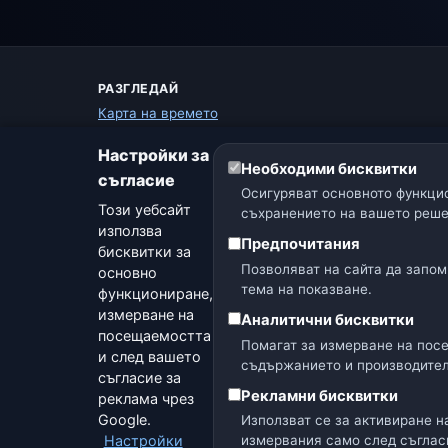
РАЗГЛЕДАЙ
Карта на времето
Предупреждения
Настройки за
Ръководство
Необходими бисквитки
съгласие
Речник на времето
Осигуряват основното функцио
Сравнение на градове
Този уебсайт
съхранението на вашето реше
Метео уиджет
използва
Предпочитания
бисквитки за
Позволяват на сайта да запом
основно
тема на показване.
функциониране,
измерване на
Аналитични бисквитки
посещаемостта
🇨🇿 Чехия
🇭🇷 Хърватия
🇧🇬 България
Помагат за измерване на пос
и след вашето
съдържанието и производител
съгласие за
Рекламни бисквитки
реклама чрез
Google.
Използват се за активиране н
Опер
Настройки
измервания само след съглас
© 2026 Днес Onli