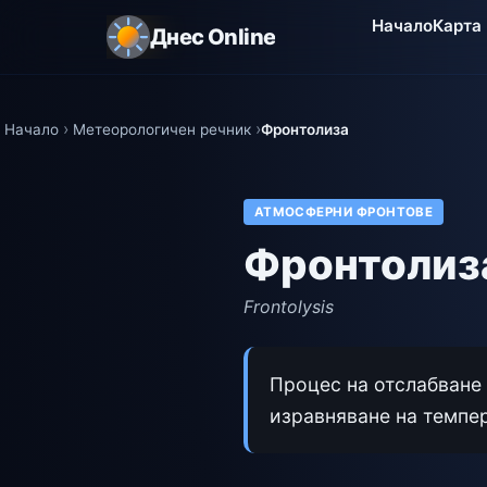
Начало
Карта
Днес Online
Начало
Метеорологичен речник
Фронтолиза
АТМОСФЕРНИ ФРОНТОВЕ
Фронтолиз
Frontolysis
Процес на отслабване 
изравняване на темпе