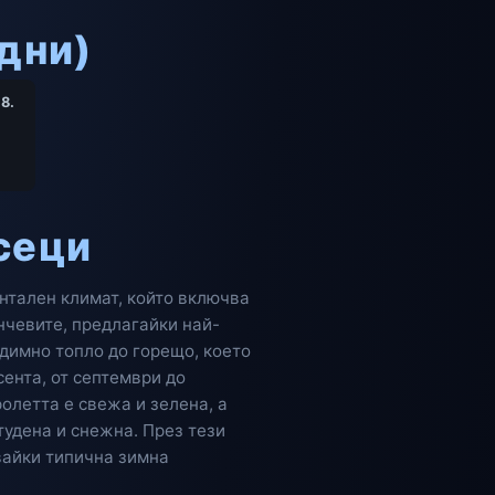
дни)
.8.
сеци
нтален климат, който включва
ънчевите, предлагайки най-
едимно топло до горещо, което
сента, от септември до
олетта е свежа и зелена, а
тудена и снежна. През тези
вайки типична зимна