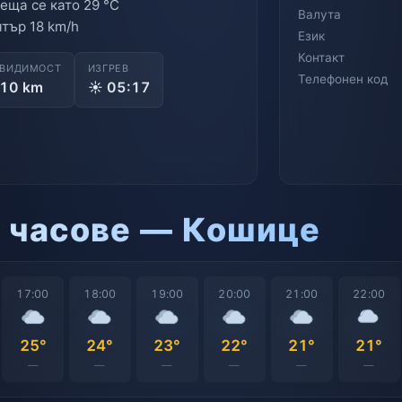
еща се като 29 °C
Валута
тър 18 km/h
Език
Контакт
ВИДИМОСТ
ИЗГРЕВ
Телефонен код
10 km
☀ 05:17
о часове — Кошице
17:00
18:00
19:00
20:00
21:00
22:00
25°
24°
23°
22°
21°
21°
—
—
—
—
—
—