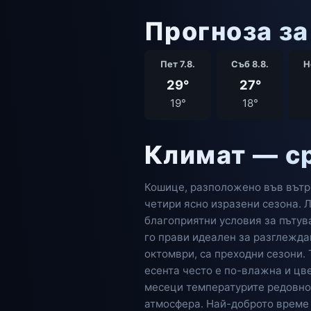
Прогноза за
Пет 7.8.
Съб 8.8.
Н
29°
27°
19°
18°
Климат — с
Кошице, разположено във вътре
четири ясно изразени сезона. Л
благоприятни условия за пътув
го прави идеален за разглеждан
октомври, са преходни сезони. 
есента често е по-влажна и цв
месеци температурите редовно 
атмосфера. Най-доброто време 