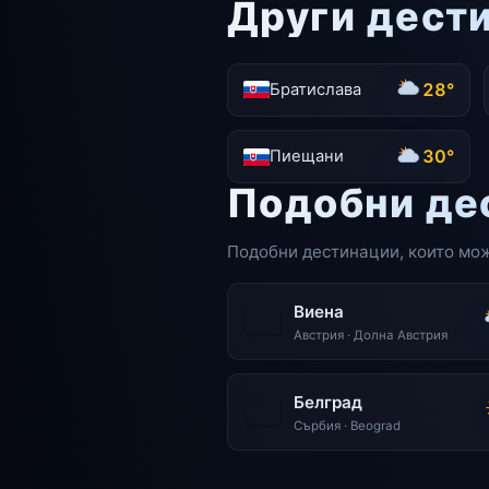
Други дест
28°
Братислава
30°
Пиещани
Подобни де
Подобни дестинации, които мож
Виена
Австрия · Долна Австрия
Белград
Сърбия · Beograd