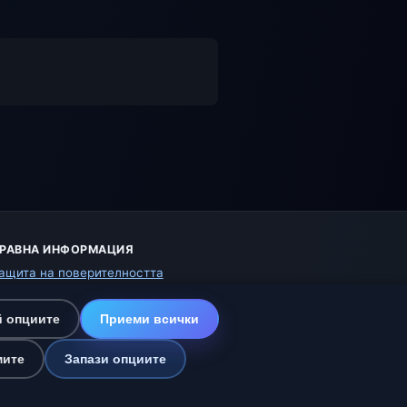
РАВНА ИНФОРМАЦИЯ
ащита на поверителността
исквитки
словия за ползване
 опциите
Приеми всички
тказ от отговорност
омагаме на животните
мите
Запази опциите
арта на сайта
астройки