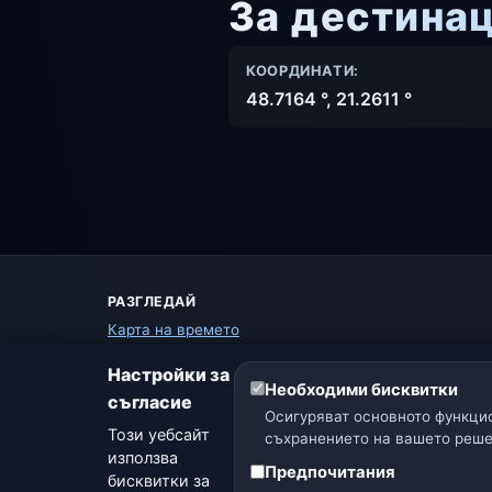
За дестина
КООРДИНАТИ:
48.7164 °, 21.2611 °
РАЗГЛЕДАЙ
Карта на времето
Предупреждения
Настройки за
Ръководство
Необходими бисквитки
съгласие
Речник на времето
Осигуряват основното функцио
Сравнение на градове
Този уебсайт
съхранението на вашето реше
Метео уиджет
използва
Предпочитания
бисквитки за