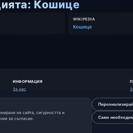
цията: Кошице
WIKIPEDIA
Кошице
ИНФОРМАЦИЯ
П
За нас
З
Контакт
Б
Източници на данни
У
Персонализирай
Как работи прогнозата
О
ниране на сайта, сигурността и
Как обработваме данните
П
Само необходи
ние за съгласие.
Как да подадете грешка в локация
К
Н