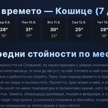
 времето — Кошице (7 
ед 9.8.
Пон 10.8.
Вто 11.8.
Сря 12.8.
Чет 13
28°
31°
30°
25°
28°
15°
17°
22°
19°
16°
редни стойности по ме
шността на Словакия, се характеризира с умерен контине
етните месеци, от юни до август, са най-топлите и най-сл
ане и дейности на открито. През този период времето е пр
е на града и околностите. Пролетта, през април и май, и е
Те носят по-меки температури и променливо време, като пр
етна. Зимата, обхващаща декември, януари и февруари, е с
падат под нулата, а снежната покривка е обичайна, създа
за посещение за топло време е през лятото.