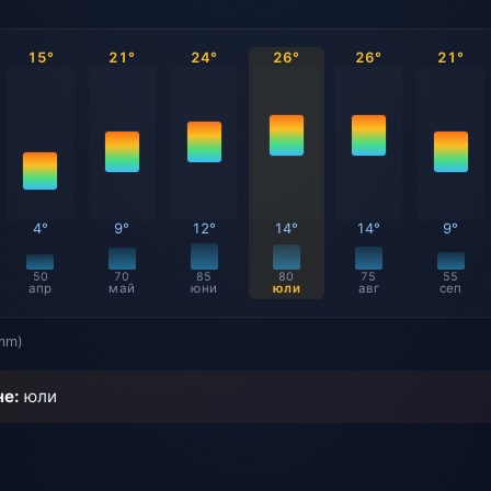
15°
21°
24°
26°
26°
21°
4°
9°
12°
14°
14°
9°
50
70
85
80
75
55
апр
май
юни
юли
авг
сеп
mm)
не:
юли