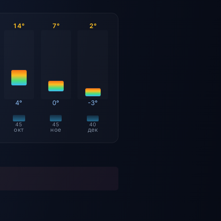
14°
7°
2°
4°
0°
-3°
45
45
40
окт
ное
дек