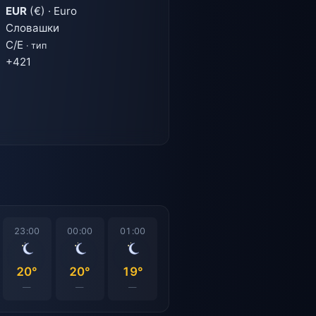
EUR
(€) · Euro
Словашки
C/E
· тип
+421
23:00
00:00
01:00
20°
20°
19°
—
—
—