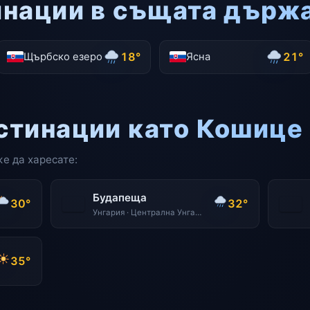
инации в същата държ
18°
21°
Щърбско езеро
Ясна
стинации като Кошице
е да харесате:
Будапеща
30°
32°
Унгария · Централна Унгария
35°