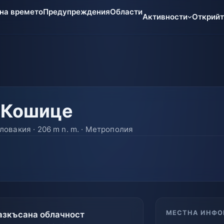
 на времето
Предупреждения
Области
Активности
Открий
 Кошице
ловакия · 206 m n. m. · Метрополия
МЕСТНА ИНФО
азкъсана облачност