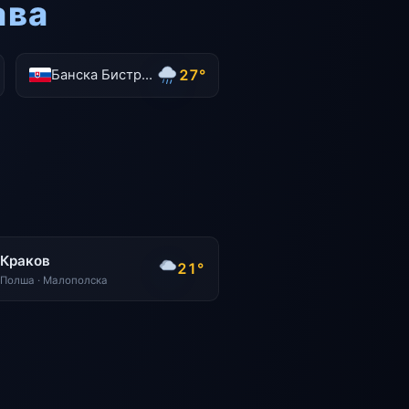
ава
27°
Банска Бистрица
Краков
21°
Полша · Малополска