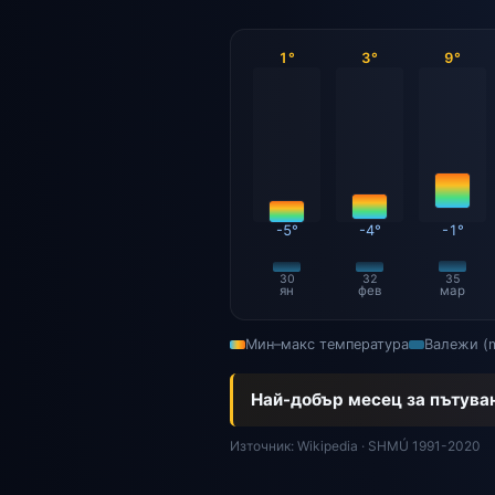
1°
3°
9°
-5°
-4°
-1°
30
32
35
ян
фев
мар
Мин–макс температура
Валежи (
Най-добър месец за пътува
Източник: Wikipedia · SHMÚ 1991-2020