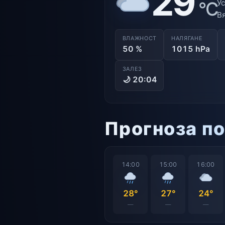
29
°C
Ус
Вя
ВЛАЖНОСТ
НАЛЯГАНЕ
50 %
1015 hPa
ЗАЛЕЗ
🌙 20:04
Прогноза п
14:00
15:00
16:00
28°
27°
24°
—
—
—