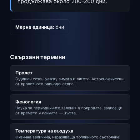
продължава около 200-260 дни.
Мерна единица:
dни
Свързани термини
Пролет
Годишен сезон между зимата и лятото. Астрономически
от пролетното равноденствие …
Фенология
Наука за периодичните явления в природата, зависещи
от времето и климата — цъфте…
Температура на въздуха
Физична величина, изразяваща топлинното състояние