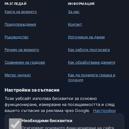
РАЗГЛЕДАЙ
ИНФОРМАЦИЯ
Карта на времето
За нас
Предупреждения
Контакт
Ръководство
Източници на данни
Речник на времето
Как работи прогнозата
Сравнение на градове
Как обработваме данните
Метео уиджет
Как да подадете грешка в
локация
Настройки за съгласие
ПРАВНА ИНФОРМАЦИЯ
Този уебсайт използва бисквитки за основно
Защита на поверителността
функциониране, измерване на посещаемостта и след
вашето съгласие за реклама чрез Google.
Настройки
Бисквитки
Необходими бисквитки
Условия за ползване
Осигуряват основното функциониране на сайта,