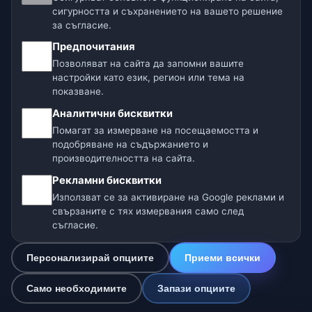
сигурността и съхранението на вашето решение
Отказ от отговорност
за съгласие.
Предпочитания
Помагаме на животните
Позволяват на сайта да запомни вашите
настройки като език, регион или тема на
Карта на сайта
показване.
Аналитични бисквитки
Настройки
Помагат за измерване на посещаемостта и
подобряване на съдържанието и
производителността на сайта.
Нашите метео сайтове:
Рекламни бисквитки
🇨🇿 Чехия
🇭🇷 Хърватия
🇧🇬 България
Използват се за активиране на Google реклами и
свързаните с тях измервания само след
🇩🇪🇦🇹🇨🇭 Германия / Австрия / Швейцария
съгласие.
🌎 Латинска Америка и Испания
Персонализирай опциите
Приеми всички
🇮🇳 Южна и Югоизточна Азия
Само необходимите
Запази опциите