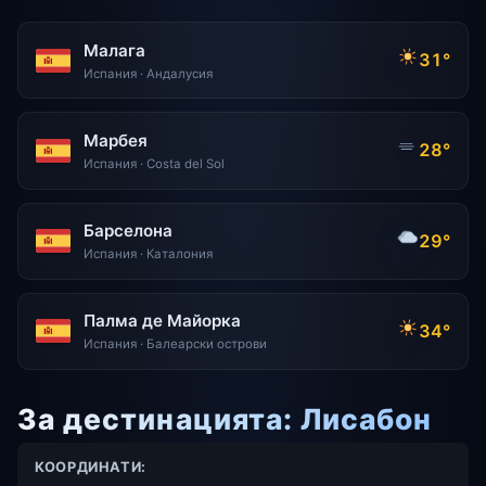
Малага
31°
Испания · Андалусия
Марбея
28°
Испания · Costa del Sol
Барселона
29°
Испания · Каталония
Палма де Майорка
34°
Испания · Балеарски острови
За дестинацията: Лисабон
КООРДИНАТИ: