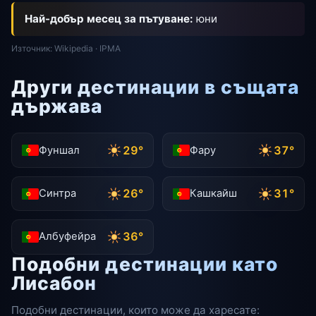
Най-добър месец за пътуване:
юни
Източник: Wikipedia · IPMA
Други дестинации в същата
държава
29°
37°
Фуншал
Фару
26°
31°
Синтра
Кашкайш
36°
Албуфейра
Подобни дестинации като
Лисабон
Подобни дестинации, които може да харесате: