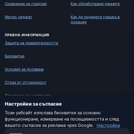
Сравнение на градове
Как обработваме данните
Метео уиджет
Как да подадете грешка в
локация
ПРАВНА ИНФОРМАЦИЯ
Защита на поверителността
Бисквитки
Условия за ползване
Отказ от отговорност
Помагаме на животните
Настройки за съгласие
Карта на сайта
Този уебсайт използва бисквитки за основно
функциониране, измерване на посещаемостта и след
Настройки
вашето съгласие за реклама чрез Google.
Настройки