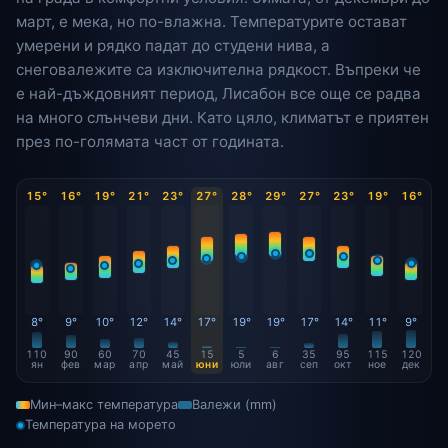
март, е мека, но по-влажна. Температурите остават
умерени и рядко падат до студени нива, а
снеговалежите са изключителна рядкост. Въпреки че
е най-дъждовният период, Лисабон все още се радва
на много слънчеви дни. Като цяло, климатът е приятен
през по-голямата част от годината.
15°
16°
19°
21°
23°
27°
28°
29°
27°
23°
19°
16°
8°
9°
10°
12°
14°
17°
19°
19°
17°
14°
11°
9°
110
90
60
70
45
15
5
6
35
95
115
120
ян
фев
мар
апр
май
юни
юли
авг
сеп
окт
ное
дек
Мин–макс температура
Валежи (mm)
Температура на морето