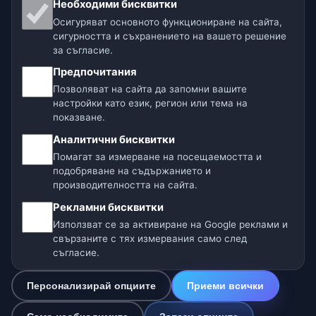
Необходими бисквитки
Осигуряват основното функциониране на сайта,
Нашите метео сайтове:
сигурността и съхранението на вашето решение
за съгласие.
🇨🇿 Чехия
🇭🇷 Хърватия
🇧🇬 България
Предпочитания
🇩🇪🇦🇹🇨🇭 Германия / Австрия / Швейцария
Позволяват на сайта да запомни вашите
настройки като език, регион или тема на
🌎 Латинска Америка и Испания
показване.
Аналитични бисквитки
🇮🇳 Южна и Югоизточна Азия
Помагат за измерване на посещаемостта и
подобряване на съдържанието и
🌍 Международна метео мрежа
производителността на сайта.
Рекламни бисквитки
Оператор: Spolek Minizoo.cz z.s. | ИН: 21135550 |
Използват се за активиране на Google реклами и
info@dnes.online
свързаните с тях измервания само след
© 2026 Днес Online · Данни: Open-Meteo (ECMWF, ICON) ·
съгласие.
OpenWeatherMap · Предупреждения: НИМХ-БАН
Персонализирай опциите
Приеми всички