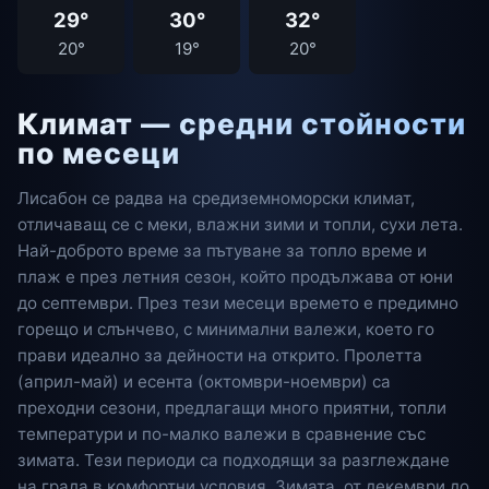
29°
30°
32°
20°
19°
20°
Климат — средни стойности
по месеци
Лисабон се радва на средиземноморски климат,
отличаващ се с меки, влажни зими и топли, сухи лета.
Най-доброто време за пътуване за топло време и
плаж е през летния сезон, който продължава от юни
до септември. През тези месеци времето е предимно
горещо и слънчево, с минимални валежи, което го
прави идеално за дейности на открито. Пролетта
(април-май) и есента (октомври-ноември) са
преходни сезони, предлагащи много приятни, топли
температури и по-малко валежи в сравнение със
зимата. Тези периоди са подходящи за разглеждане
на града в комфортни условия. Зимата, от декември до