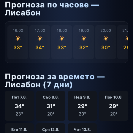
Прогноза по часове —
Лисабон
16:00
17:00
18:00
19:00
20:00
21:0
33°
34°
33°
32°
30°
28°
—
—
—
—
—
—
Прогноза за времето —
Лисабон (7 дни)
Пет 7.8.
Съб 8.8.
Нед 9.8.
Пон 10.8.
34°
31°
29°
29°
23°
20°
20°
20°
Вто 11.8.
Сря 12.8.
Чет 13.8.