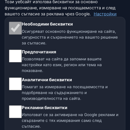
Този уебсайт използва бисквитки за основно
Сравнение на градове
Как обработваме данните
функциониране, измерване на посещаемостта и след
вашето съгласие за реклама чрез Google.
Настройки
Метео уиджет
Как да подадете грешка в
локация
Необходими бисквитки
Осигуряват основното функциониране на сайта,
ПРАВНА ИНФОРМАЦИЯ
сигурността и съхранението на вашето решение
Защита на поверителността
за съгласие.
Предпочитания
Бисквитки
Позволяват на сайта да запомни вашите
настройки като език, регион или тема на
Условия за ползване
показване.
Аналитични бисквитки
Отказ от отговорност
Помагат за измерване на посещаемостта и
подобряване на съдържанието и
Помагаме на животните
производителността на сайта.
Карта на сайта
Рекламни бисквитки
Използват се за активиране на Google реклами и
свързаните с тях измервания само след
Настройки
съгласие.