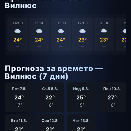
Вилнюс
14:00
15:00
16:00
17:00
18:00
19:0
24°
24°
24°
23°
23°
22°
—
—
—
—
—
—
Прогноза за времето —
Вилнюс (7 дни)
Пет 7.8.
Съб 8.8.
Нед 9.8.
Пон 10.8.
24°
22°
25°
27°
17°
16°
15°
16°
Вто 11.8.
Сря 12.8.
Чет 13.8.
21°
21°
21°