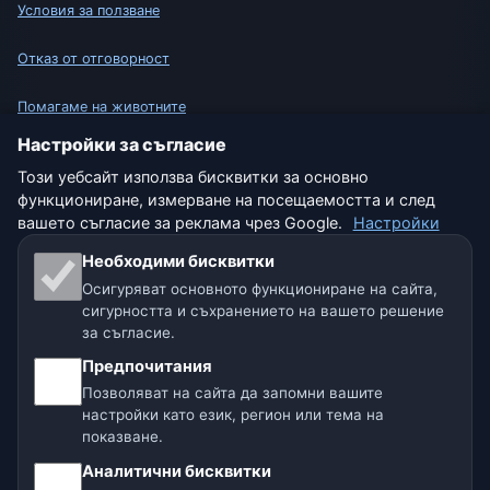
Условия за ползване
Отказ от отговорност
Помагаме на животните
Настройки за съгласие
Карта на сайта
Този уебсайт използва бисквитки за основно
функциониране, измерване на посещаемостта и след
Настройки
вашето съгласие за реклама чрез Google.
Настройки
Необходими бисквитки
Осигуряват основното функциониране на сайта,
Нашите метео сайтове:
сигурността и съхранението на вашето решение
🇨🇿 Чехия
🇭🇷 Хърватия
🇧🇬 България
за съгласие.
Предпочитания
🇩🇪🇦🇹🇨🇭 Германия / Австрия / Швейцария
Позволяват на сайта да запомни вашите
настройки като език, регион или тема на
🌎 Латинска Америка и Испания
показване.
Аналитични бисквитки
🇮🇳 Южна и Югоизточна Азия