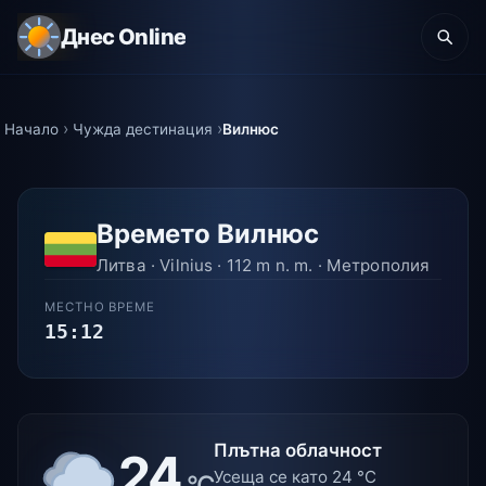
Днес Online
Начало
Чужда дестинация
Вилнюс
Времето Вилнюс
Литва · Vilnius · 112 m n. m. · Метрополия
МЕСТНО ВРЕМЕ
15:12
Плътна облачност
24
Усеща се като 24 °C
°C