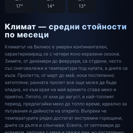
17°
14°
13°
Климат — средни стойности
по месеци
Климатът на Вилнюс е умерен континентален,
характеризиращ се с четири ясно изразени сезона.
Зимите, от декември до февруари, са студени, често
със снеговалежи и температури под нулата, а дните са
къси. Пролетта, от март до май, носи постепенно
затопляне; ранната пролет все още може да бъде
хладна, но към края на май времето става меко и
приятно. Лятото, от юни до август, е най-топлият
период, предлагайки меко до топло време, идеално за
пътувания и дейности на открито. Въпреки че
температурите рядко достигат екстремни горещини,
дните са дълги и слънчеви. Есента, от септември до
ноември, започва с меки и свежи дни, но постепенно