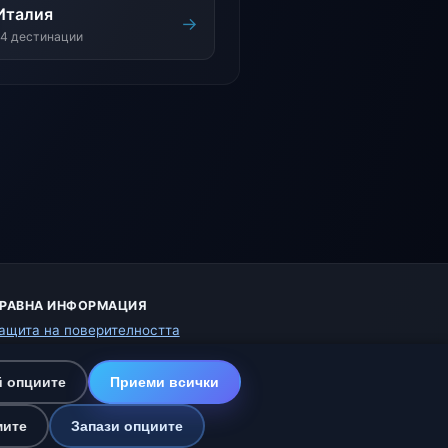
Италия
→
14 дестинации
РАВНА ИНФОРМАЦИЯ
ащита на поверителността
исквитки
словия за ползване
 опциите
Приеми всички
тказ от отговорност
омагаме на животните
мите
Запази опциите
арта на сайта