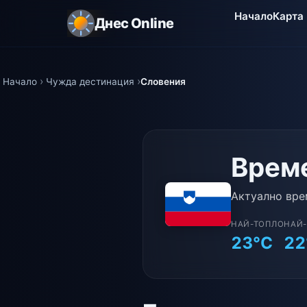
Начало
Карта
Днес Online
Начало
Чужда дестинация
Словения
Време
Актуално вре
НАЙ-ТОПЛО
НАЙ
23°C
22