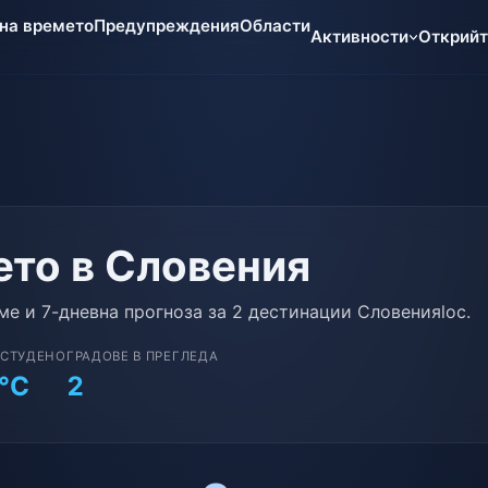
 на времето
Предупреждения
Области
Активности
Открий
то в Словения
ме и 7-дневна прогноза за 2 дестинации Словенияloc.
-СТУДЕНО
ГРАДОВЕ В ПРЕГЛЕДА
°C
2