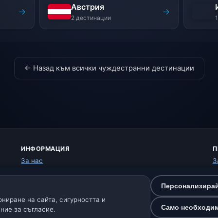
Австрия
→
→
2 дестинации
← Назад към всички чуждестранни дестинации
ИНФОРМАЦИЯ
П
За нас
З
Контакт
Б
Източници на данни
У
Персонализирай
Как работи прогнозата
О
ниране на сайта, сигурността и
Как обработваме данните
П
Само необходи
ние за съгласие.
Как да подадете грешка в локация
К