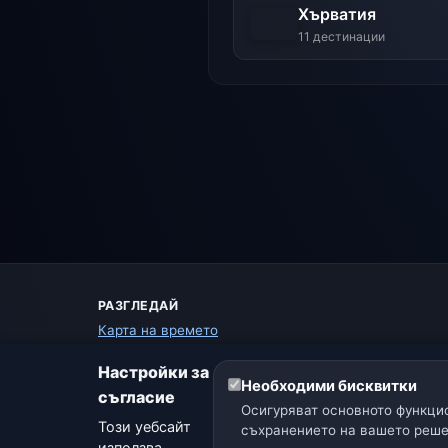
Хърватия
11 дестинации
РАЗГЛЕДАЙ
Карта на времето
Предупреждения
Настройки за
Ръководство
Необходими бисквитки
съгласие
Речник на времето
Осигуряват основното функцио
Сравнение на градове
Този уебсайт
съхранението на вашето реше
Метео уиджет
използва