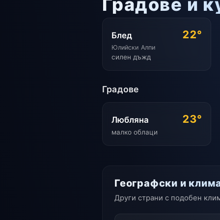
Градове и 
22°
Блед
Юлийски Алпи
силен дъжд
Градове
23°
Любляна
малко облаци
Географски и клим
Други страни с подобен клим