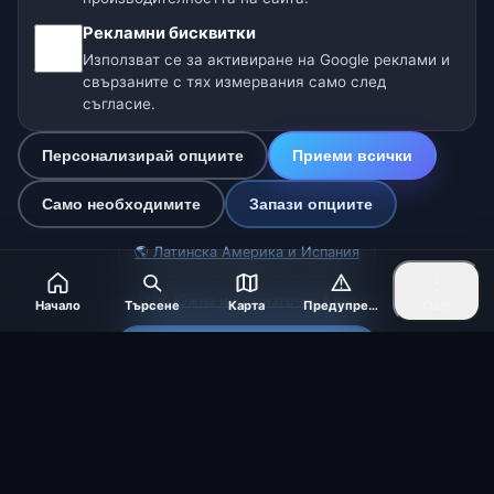
Рекламни бисквитки
Настройки
Използват се за активиране на Google реклами и
свързаните с тях измервания само след
съгласие.
Нашите метео сайтове:
Персонализирай опциите
Приеми всички
🇨🇿 Чехия
🇭🇷 Хърватия
🇧🇬 България
Само необходимите
Запази опциите
🇩🇪🇦🇹🇨🇭 Германия / Австрия / Швейцария
🌎 Латинска Америка и Испания
🇮🇳 Южна и Югоизточна Азия
Начало
Търсене
Карта
Предупреждения
Още
🌍 Международна метео мрежа
Оператор: Spolek Minizoo.cz z.s. | ИН: 21135550 |
info@dnes.online
© 2026 Днес Online · Данни: Open-Meteo (ECMWF, ICON) ·
OpenWeatherMap · Предупреждения: НИМХ-БАН