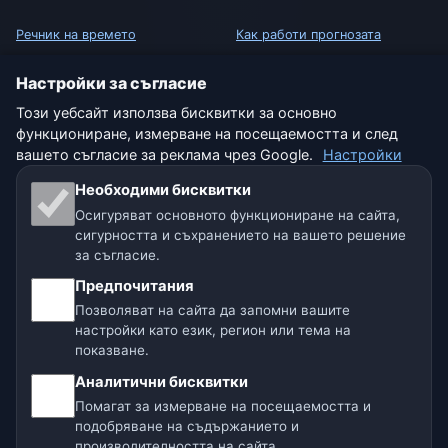
Речник на времето
Как работи прогнозата
Сравнение на градове
Как обработваме данните
Настройки за съгласие
Този уебсайт използва бисквитки за основно
Метео уиджет
Как да подадете грешка в
функциониране, измерване на посещаемостта и след
локация
вашето съгласие за реклама чрез Google.
Настройки
ПРАВНА ИНФОРМАЦИЯ
Необходими бисквитки
Защита на поверителността
Осигуряват основното функциониране на сайта,
сигурността и съхранението на вашето решение
Бисквитки
за съгласие.
Предпочитания
Условия за ползване
Позволяват на сайта да запомни вашите
настройки като език, регион или тема на
Отказ от отговорност
показване.
Аналитични бисквитки
Помагаме на животните
Помагат за измерване на посещаемостта и
подобряване на съдържанието и
Карта на сайта
производителността на сайта.